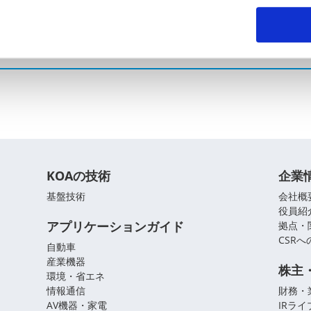
問い合わせフォーム
KOAの技術
企業
基盤技術
会社概
役員紹
アプリケーションガイド
拠点・
CSR
自動車
産業機器
株主
環境・省エネ
情報通信
財務・
AV機器・家電
IRラ