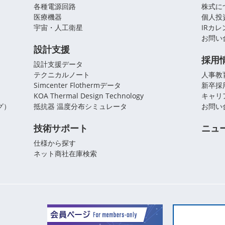
各種電源回路
株式に
医療機器
個人投
宇宙・人工衛星
IRカ
お問い
設計支援
採用
設計支援データ
テクニカルノート
人事教
Simcenter Flothermデータ
新卒採
KOA Thermal Design Technology
キャリ
グ）
抵抗器 温度分布シミュレータ
お問い
技術サポート
ニュ
仕様から探す
ネット商社在庫検索