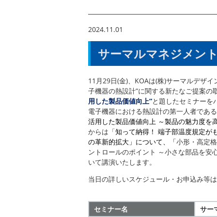
2024.11.01
サーマルマネジメント
11月29日(金)、KOAは(株)サーマルデザ
子機器の熱設計”に関する新たなご提案の
用した製品価値向上”
と題したセミナーを
電子機器における熱設計の第一人者である
活用した製品価値向上 ～製品の魅力度を
からは「
知って納得！ 端子部温度規定が
の革新的拡大」について、「
小形・高定格
ントロールのポイント ～小さな部品を安
いて講演いたします。
当日の詳しいスケジュール・お申込み等は
セミナー名
サー