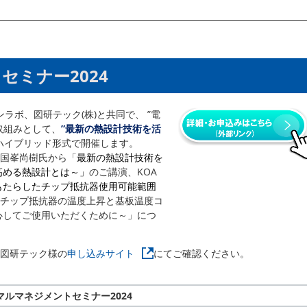
セミナー2024
インラボ、図研テック(株)と共同で、 ”電
取組みとして、
”最新の熱設計技術を活
ハイブリッド形式で開催します。
国峯尚樹氏から「
最新の熱設計技術を
高める熱設計とは～」
のご講演、KOA
もたらしたチップ抵抗器使用可能範囲
チップ抵抗器の温度上昇と基板温度コ
心してご使用いただくために～」につ
図研テック様の
申し込みサイト
にてご確認ください。
マルマネジメントセミナー2024