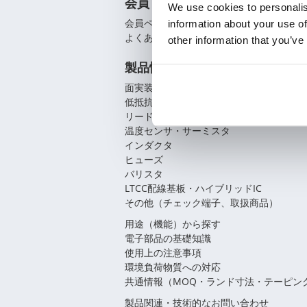
会員
We use cookies to personalis
会員ページ
information about your use of
よくあるご質問（FAQ）
other information that you’ve
製品情報
面実装抵抗器
低抵抗抵抗器/パワーシャント
リード線形抵抗器
温度センサ・サーミスタ
インダクタ
ヒューズ
バリスタ
LTCC配線基板・ハイブリッドIC
その他（チェック端子、取扱商品）
用途（機能）から探す
電子部品の基礎知識
使用上の注意事項
環境負荷物質への対応
共通情報（MOQ・ランド寸法・テーピン
製品関連・技術的なお問い合わせ