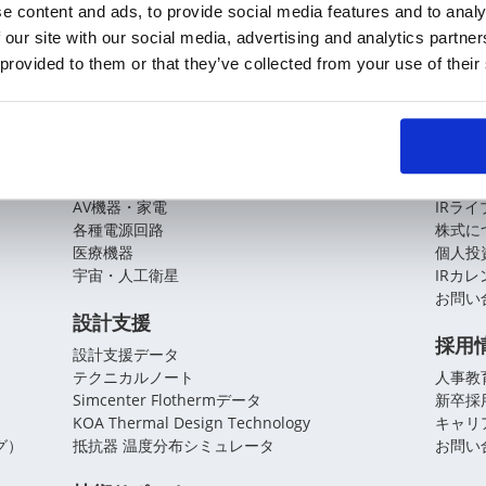
KOAの技術
企業
e content and ads, to provide social media features and to analy
基盤技術
会社概
 our site with our social media, advertising and analytics partn
役員紹
 provided to them or that they’ve collected from your use of their
アプリケーションガイド
拠点・
CSR
自動車
産業機器
株主
環境・省エネ
情報通信
財務・
AV機器・家電
IRラ
各種電源回路
株式に
医療機器
個人投
宇宙・人工衛星
IRカ
お問い
設計支援
採用
設計支援データ
テクニカルノート
人事教
Simcenter Flothermデータ
新卒採
KOA Thermal Design Technology
キャリ
グ）
抵抗器 温度分布シミュレータ
お問い