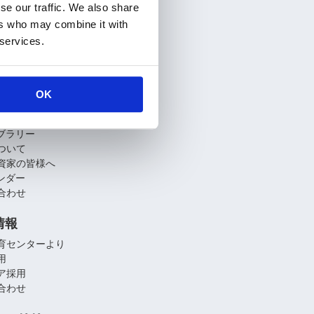
情報
se our traffic. We also share
要
ers who may combine it with
介
 services.
関連会社
への取り組み
OK
・投資家情報
業績情報
イブラリー
ついて
資家の皆様へ
レンダー
合わせ
情報
育センターより
用
ア採用
合わせ