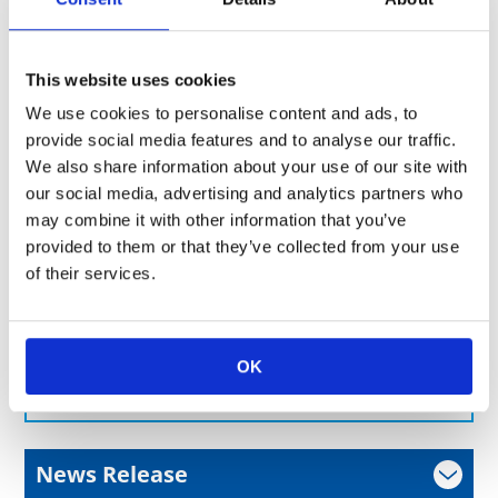
0.03W
10≦R＜100
RK73H
RK73H-RT
This website uses cookies
We use cookies to personalise content and ads, to
provide social media features and to analyse our traffic.
製品のお問い合わせはこちら
We also share information about your use of our site with
お客様の課題に合わせてご提案します。お気軽にご相談く
our social media, advertising and analytics partners who
ださい。
may combine it with other information that you’ve
provided to them or that they’ve collected from your use
よくあるご質問
of their services.
OK
お問い合わせフォーム
News Release