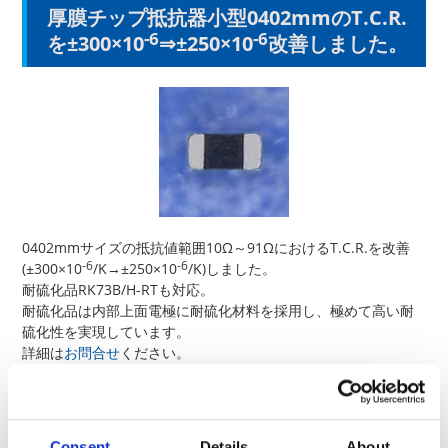
厚膜チップ抵抗器小型0402mmのT.C.R.
-6
-6
を±300×10
⇒±250×10
改善しました。
0402mmサイズの抵抗値範囲10Ω～91ΩにおけるT.C.R.を改善
-6
-6
(±300×10
/K→±250×10
/K)しました。
耐硫化品RK73B/H-RTも対応。
耐硫化品は内部上面電極に耐硫化材料を採用し、極めて高い耐
硫化性を実現しています。
詳細は
お問合せ
ください。
形 名
定格電力
抵抗値
RK73B
RK73B-RT
Consent
Details
About