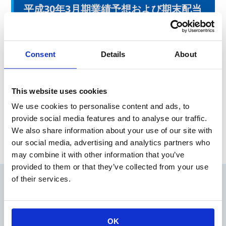
平成30年3月期業績予想および期末配当
予想に関するお知らせ
本日、東京証券取引所にて「平成30年3月期業績予想および期末
Consent
Details
About
配当予想に関するお知らせ」を発表しました。
This website uses cookies
News Release
We use cookies to personalise content and ads, to
provide social media features and to analyse our traffic.
Archive
We also share information about your use of our site with
our social media, advertising and analytics partners who
may combine it with other information that you’ve
provided to them or that they’ve collected from your use
of their services.
会員
製品情報
KOAの技術
OK