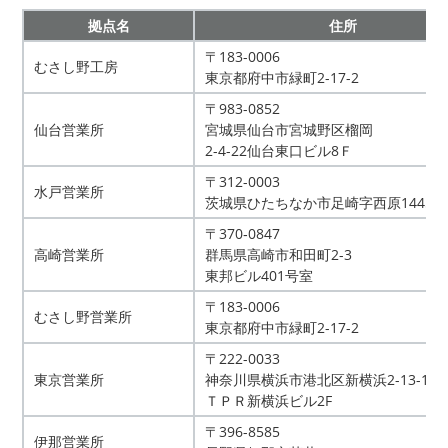
拠点名
住所
〒183-0006
むさし野工房
東京都府中市緑町2-17-2
〒983-0852
仙台営業所
宮城県仙台市宮城野区榴岡
2-4-22仙台東口ビル8Ｆ
〒312-0003
水戸営業所
茨城県ひたちなか市足崎字西原1445-3
〒370‐0847
高崎営業所
群馬県高崎市和田町2-3
東邦ビル401号室
〒183-0006
むさし野営業所
東京都府中市緑町2-17-2
〒222-0033
東京営業所
神奈川県横浜市港北区新横浜2-13-13
ＴＰＲ新横浜ビル2F
〒396-8585
伊那営業所