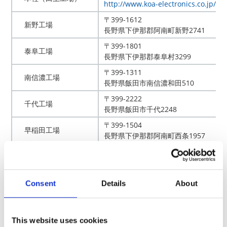
http://www.koa-electronics.co.jp/
〒399-1612
新野工場
長野県下伊那郡阿南町新野2741
〒399-1801
泰阜工場
長野県下伊那郡泰阜村3299
〒399-1311
南信濃工場
長野県飯田市南信濃和田510
〒399-2222
千代工場
長野県飯田市千代2248
〒399-1504
早稲田工場
長野県下伊那郡阿南町西条1957
〒396-0022
興亜化成株式会社
長野県伊那市御園180-2
〒929-1802
鹿島興亜電工株式会社
Consent
Details
About
石川県鹿島郡中能登町武部は部11
本社（中能登工場）
http://www.kashimakoa.co.jp/
〒939-1317
となみの庄
This website uses cookies
富山県砺波市矢木545