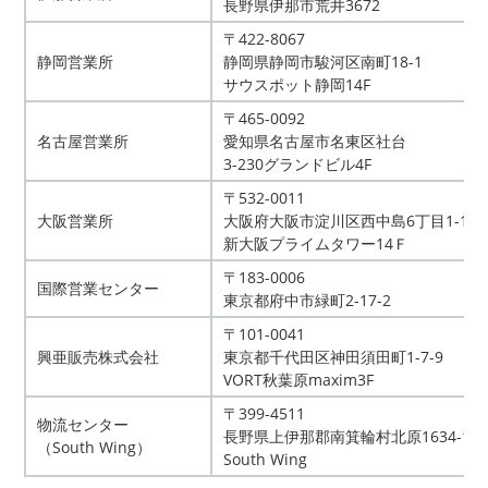
長野県伊那市荒井3672
〒422-8067
静岡営業所
静岡県静岡市駿河区南町18-1
サウスポット静岡14F
〒465-0092
名古屋営業所
愛知県名古屋市名東区社台
3-230グランドビル4F
〒532-0011
大阪営業所
大阪府大阪市淀川区西中島6丁目1-1
新大阪プライムタワー14Ｆ
〒183-0006
国際営業センター
東京都府中市緑町2-17-2
〒101-0041
興亜販売株式会社
東京都千代田区神田須田町1-7-9
VORT秋葉原maxim3F
〒399-4511
物流センター
長野県上伊那郡南箕輪村北原1634-17
（South Wing）
South Wing