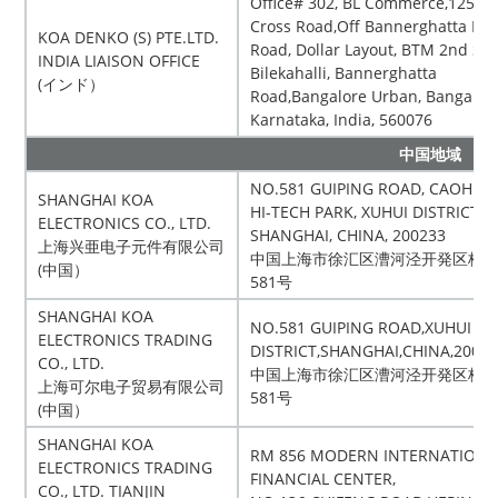
Office# 302, BL Commerce,125, 7
Cross Road,Off Bannerghatta Ma
KOA DENKO (S) PTE.LTD.
Road, Dollar Layout, BTM 2nd Sta
INDIA LIAISON OFFICE
Bilekahalli, Bannerghatta
(インド）
Road,Bangalore Urban, Bangalore
Karnataka, India, 560076
中国地域
NO.581 GUIPING ROAD, CAOHEJI
SHANGHAI KOA
HI-TECH PARK, XUHUI DISTRICT ,
ELECTRONICS CO., LTD.
SHANGHAI, CHINA, 200233
上海兴亜电子元件有限公司
中国上海市徐汇区漕河泾开発区桂
(中国）
581号
SHANGHAI KOA
NO.581 GUIPING ROAD,XUHUI
ELECTRONICS TRADING
DISTRICT,SHANGHAI,CHINA,2002
CO., LTD.
中国上海市徐汇区漕河泾开発区桂
上海可尔电子贸易有限公司
581号
(中国）
SHANGHAI KOA
RM 856 MODERN INTERNATIONA
ELECTRONICS TRADING
FINANCIAL CENTER,
CO., LTD. TIANJIN