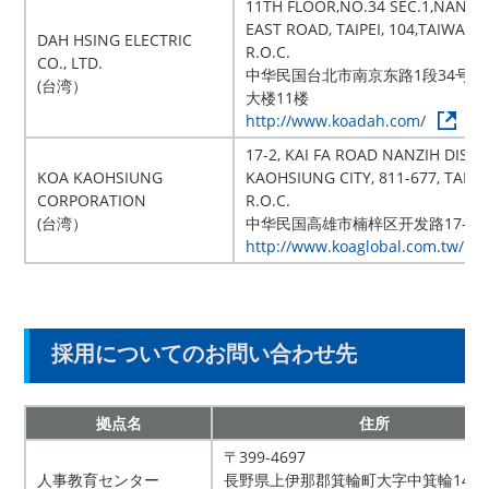
11TH FLOOR,NO.34 SEC.1,NAN-K
EAST ROAD, TAIPEI, 104,TAIWAN,
DAH HSING ELECTRIC
R.O.C.
CO., LTD.
中华民国台北市南京东路1段34号平
(台湾）
大楼11楼
http://www.koadah.com/
17-2, KAI FA ROAD NANZIH DISTR
KOA KAOHSIUNG
KAOHSIUNG CITY, 811-677, TAIW
CORPORATION
R.O.C.
(台湾）
中华民国
高雄市楠梓区开发路17-2
http://www.koaglobal.com.tw/
採用についてのお問い合わせ先
拠点名
住所
〒399-4697
人事教育センター
長野県上伊那郡箕輪町大字中箕輪1401