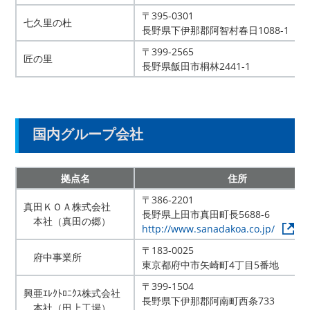
〒395-0301
七久里の杜
長野県下伊那郡阿智村春日1088-1
〒399-2565
匠の里
長野県飯田市桐林2441-1
国内グループ会社
拠点名
住所
〒386-2201
真田ＫＯＡ株式会社
長野県上田市真田町長5688-6
本社（真田の郷）
http://www.sanadakoa.co.jp/
〒183-0025
府中事業所
東京都府中市矢崎町4丁目5番地
〒399-1504
興亜ｴﾚｸﾄﾛﾆｸｽ株式会社
長野県下伊那郡阿南町西条733
本社（田上工場）