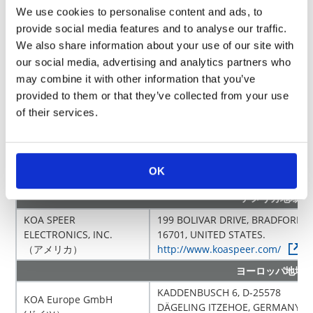
We use cookies to personalise content and ads, to
〒396-0041
provide social media features and to analyse our traffic.
株式会社やまとわ
長野県伊那市西箕輪6565-20
We also share information about your use of our site with
https://yamatowa.co.jp/
our social media, advertising and analytics partners who
may combine it with other information that you’ve
provided to them or that they’ve collected from your use
of their services.
海外グループ会社
OK
拠点名
住所
アメリカ地域
KOA SPEER
199 BOLIVAR DRIVE, BRADFORD, 
ELECTRONICS, INC.
16701, UNITED STATES.
（アメリカ）
http://www.koaspeer.com/
ヨーロッパ地域
KADDENBUSCH 6, D-25578
KOA Europe GmbH
DÄGELING ITZEHOE, GERMANY