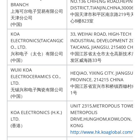
NO.136 CHIFENG ROAD,HEPING
BRANCH
DISTRICT,TIANJIN,CHINA,300061
上海可尔电子贸易有限公司
中国天津市和平区南京路219号天津
天津分公司
心8楼823室
(中国)
KOA
33, WEIHAI ROAD, HIGH-TECH
ELECTRONICS(TAICANG)C
INDUSTRIAL DEVELOPMENT ZONE
O., LTD.
TAICANG, JIANGSU, 215400 CHIN
兴和电子（太仓）有限公司
中国江苏省太仓市太仓高新技术产
(中国）
发区威海路33号
WUXI KOA
HEQIAO, YIXING CITY, JIANGSU
ELECTROCERAMICS CO.,
PROVINCE, 214215 CHINA
LTD.
中国江苏省宜兴市和桥镇西锄村向
无锡兴和电子陶瓷有限公司
1号
(中国）
UNIT 2315,METROPOLIS TOWER,
KOA ELECTRONICS (H.K.)
METROPOLIS
LTD.
DRIVE,HUNGHOM,KOWLOON, H
(香港）
KONG
http://www.hk.koaglobal.com/