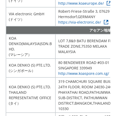
(ドイツ）
http://www.koaeurope.de/
Robert-Friese-Straße 3, 07629
VIA electronic GmbH
Hermsdorf,GERMANY
(ドイツ）
https://via-electronic.de/
アセアン地域
KOA
LOT 7,8&9 BATU BERENDAM FRE
DENKO(MALAYSIA)SDN.B
TRADE ZONE,75350 MELAKA
HD.
MALAYSIA
(マレーシア）
80 BENDEMEER ROAD #03-01
KOA DENKO (S) PTE.LTD.
SINGAPORE 339949
(シンガポール）
http://www.koaspore.com.sg/
319 CHAMCHURI SQUARE BUILDI
KOA DENKO (S) PTE.LTD.
24TH FLOOR, ROOM 24030-24031
THAILAND
PHAYATHAI ROAD,PATHUMWAN
REPRESENTATIVE OFFICE
SUB-DISTRICT, PATHUMWAN
(タイ）
DISTRICT,BANGKOK,THAILAND
10330