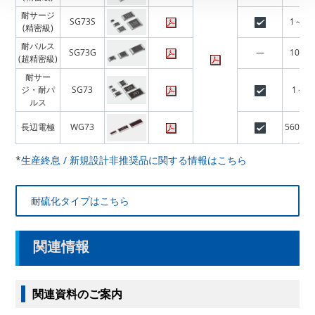
耐サージ
SG73S
1～10
(精密級)
耐パルス
SG73G
—
10～1
(超精密級)
耐サー
ジ・耐パ
SG73
1～1
ルス
長辺電極
WG73
560m～
*
生産終息 / 新規設計非推奨品に関する情報はこちら
耐硫化タイプはこちら
関連情報
関連資料のご案内