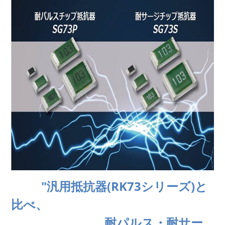
"汎用抵抗器(RK73シリーズ)と
比べ、
耐パルス・耐サー