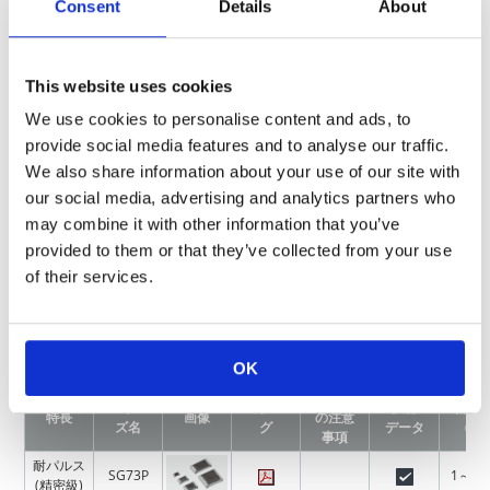
Consent
Details
About
1608mmサイズ10kΩの汎用品(RK73)と耐サージ品(SG73S)の
ESD試験では、耐サージ品は汎用品と比較して抵抗値変化が小
This website uses cookies
さく、優れた耐サージ性を実現しています。
We use cookies to personalise content and ads, to
provide social media features and to analyse our traffic.
製品一覧
We also share information about your use of our site with
our social media, advertising and analytics partners who
may combine it with other information that you’ve
総合カタログ電子版(12.7MB)
provided to them or that they’ve collected from your use
of their services.
＊表中の技術データのチェックマーク
をクリックすると、下
記データのダウンロードページへ移動します。
3Dモデルデータ／等価回路
／
温度上昇
／
熱抵抗
／
ワンパルス限
界電力
OK
使用上
シリー
カタロ
技術
抵抗
特長
画像
の注意
ズ名
グ
データ
(Ω)
事項
耐パルス
SG73P
1～10
(精密級)