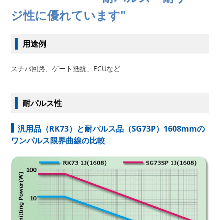
ジ性に優れています"
用途例
スナバ回路、ゲート抵抗、ECUなど
耐パルス性
汎用品（RK73）と耐パルス品（SG73P）1608mmの
ワンパルス限界曲線の比較