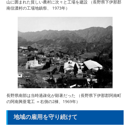
山に囲まれた貧しい農村に次々と工場を建設 （長野県下伊那郡
南信濃村の工場地鎮祭、 1973年）
長野県南部は当時過疎化が顕著だった （長野県下伊那郡阿南町
の阿南興亜電工 ＝右側の2棟、1969年）
地域の雇用を守り続けて