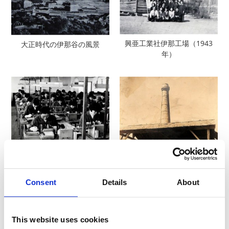
興亜工業社伊那工場（1943
大正時代の伊那谷の風景
年）
手作業による切条工程（1959
年）
Consent
Details
About
興亜工業社伊那工場の着炭炉
This website uses cookies
火入れ式（1942年）