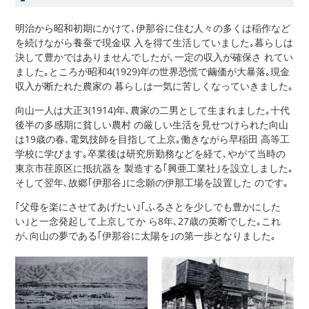
明治から昭和初期にかけて､伊那谷に住む人々の多くは稲作など
を続けながら養蚕で現金収 入を得て生活していました｡暮らしは
決して豊かではありませんでしたが､一定の収入が確保さ れてい
ました｡ところが昭和4(1929)年の世界恐慌で繭価が大暴落｡現金
収入が断たれた農家の 暮らしは一気に苦しくなっていきました｡
向山一人は大正3(1914)年､農家の二男として生まれました｡十代
後半の多感期に貧しい農村 の厳しい生活を見せつけられた向山
は19歳の春､電気技師を目指して上京｡働きながら早稲田 高等工
学校に学びます｡卒業後は研究所勤務などを経て､やがて当時の
東京市荏原区に抵抗器を 製造する｢興亜工業社｣を設立しました｡
そして翌年､故郷｢伊那谷｣に念願の伊那工場を設置した のです｡
｢父母を楽にさせてあげたい｣｢ふるさとを少しでも豊かにした
い｣と一念発起して上京してか ら8年､27歳の英断でした｡これ
が､向山の夢である｢伊那谷に太陽を｣の第一歩となりました｡