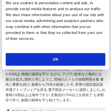
We use cookies to personalise content and ads, to
provide social media features and to analyse our traffic.
農工一体
We also share information about your use of our site with
our social media, advertising and analytics partners who
may combine it with other information that you’ve
伊那谷の雇用を守りながら日本から世界へ
provided to them or that they’ve collected from your use
of their services.
向山は伊那谷の疲弊した農村地帯に次々と工場を建設｡農業を営
みながら工場勤務で現金収 入が得られる道を地域の若者たちに
提供しました｡現在のKOAにも受け継がれている経営理念 ｢農工
OK
一体｣が本格的に展開されたのです｡
向山が｢伊那谷に太陽を｣を合言葉に｢農工一体｣論を唱えて興し
たKOAは､地域の雇用を守り ながら､アジア､欧米など海外にも
拠点を拡大｡国内と同じように､現地の人々との信頼関係を最 優
先に事業を続け､創業から75年が経過した今､世界の固定抵抗器
市場でトップシェアを誇る 電子部品メーカーに成長しました｡お
客様の6割以上は海外ですが､全製品の75%以上を現在で も伊那
谷で作り､創業の精神を守り続けています｡