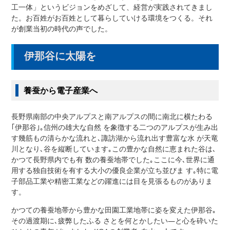
工一体」というビジョンをめざして、経営が実践されてきまし
た。お百姓がお百姓として暮らしていける環境をつくる。それ
が創業当初の時代の声でした。
伊那谷に太陽を
養蚕から電子産業へ
長野県南部の中央アルプスと南アルプスの間に南北に横たわる
｢伊那谷｣｡信州の雄大な自然 を象徴する二つのアルプスが生み出
す幾筋もの清らかな流れと､諏訪湖から流れ出す豊富な水 が天竜
川となり､谷を縦断しています｡この豊かな自然に恵まれた谷は､
かつて長野県内でも有 数の養蚕地帯でした｡ここに今､世界に通
用する独自技術を有する大小の優良企業が立ち並びま す｡特に電
子部品工業や精密工業などの躍進には目を見張るものがありま
す。
かつての養蚕地帯から豊かな田園工業地帯に姿を変えた伊那谷｡
その過渡期に､疲弊したふる さとを何とかしたい―と心を砕いた