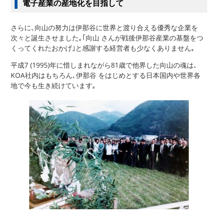
電子産業の産地化を目指して
さらに､向山の努力は伊那谷に世界と渡り合える優秀な企業を
次々と誕生させました｡｢向山 さんが戦後伊那谷産業の基盤をつ
くってくれたおかげ｣と感謝する経営者も少なくありません｡
平成7 (1995)年に惜しまれながら81歳で他界した向山の魂は､
KOA社内はもちろん､伊那谷 をはじめとする日本国内や世界各
地で今も生き続けています｡