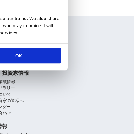
se our traffic. We also share
ers who may combine it with
情報
 services.
要
介
関連会社
OK
への取り組み
・投資家情報
業績情報
イブラリー
ついて
資家の皆様へ
レンダー
合わせ
情報