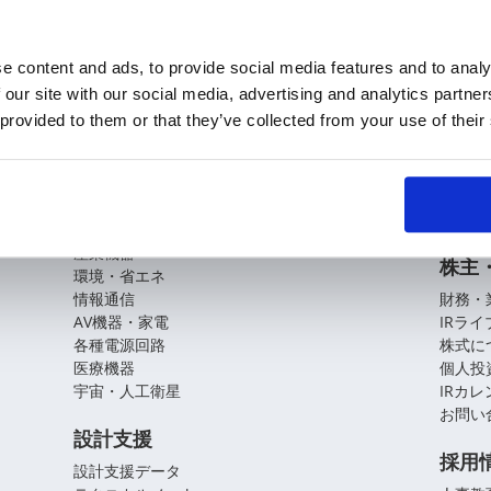
e content and ads, to provide social media features and to analy
 our site with our social media, advertising and analytics partn
KOAの技術
企業
 provided to them or that they’ve collected from your use of their
基盤技術
会社概
役員紹
アプリケーションガイド
拠点・
CSR
自動車
産業機器
株主
環境・省エネ
情報通信
財務・
AV機器・家電
IRラ
各種電源回路
株式に
医療機器
個人投
宇宙・人工衛星
IRカ
お問い
設計支援
採用
設計支援データ