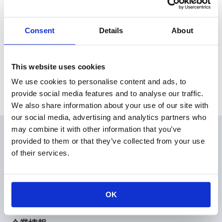
連結子会社の解散及び清算に関するお知らせを掲載いたしまし
た。
Consent
Details
About
News Release
This website uses cookies
We use cookies to personalise content and ads, to
Archive
provide social media features and to analyse our traffic.
We also share information about your use of our site with
our social media, advertising and analytics partners who
may combine it with other information that you’ve
会員
provided to them or that they’ve collected from your use
製品情報
of their services.
KOAの技術
アプリケーションガイド
設計支援
OK
技術サポート