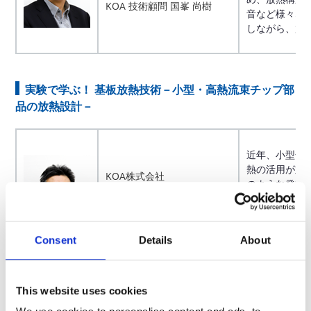
KOA 技術顧問 国峯 尚樹
音など様々な
しながら、放
実験で学ぶ！ 基板放熱技術－小型・高熱流束チップ部
品の放熱設計－
近年、小型化
熱の活用が重
KOA株式会社
のような発熱
技術イニシアティブ
アップも相ま
研究開発センター
ら温度上昇ト
有賀 善紀
熱流束なチッ
Consent
Details
About
交えて解説し
This website uses cookies