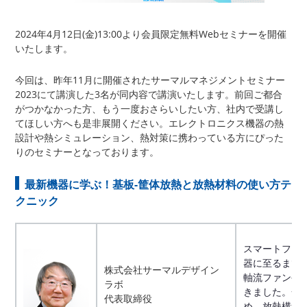
2024年4月12日(金)13:00より会員限定無料Webセミナーを開催
いたします。
今回は、昨年11月に開催されたサーマルマネジメントセミナー
2023にて講演した3名が同内容で講演いたします。前回ご都合
がつかなかった方、もう一度おさらいしたい方、社内で受講し
てほしい方へも是非展開ください。エレクトロニクス機器の熱
設計や熱シミュレーション、熱対策に携わっている方にぴった
りのセミナーとなっております。
最新機器に学ぶ！基板-筐体放熱と放熱材料の使い方テ
クニック
スマートフォ
器に至るまで
株式会社サーマルデザイン
軸流ファンや
ラボ
きました。一
代表取締役
め、放熱構造