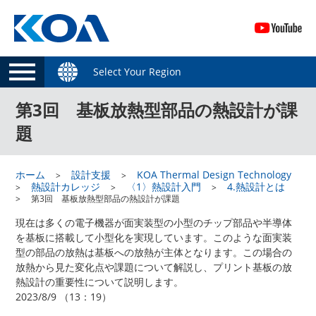
Select Your Region
第3回 基板放熱型部品の熱設計が課
題
ホーム
設計支援
KOA Thermal Design Technology
熱設計カレッジ
〈1〉熱設計入門
4.熱設計とは
第3回 基板放熱型部品の熱設計が課題
現在は多くの電子機器が面実装型の小型のチップ部品や半導体
を基板に搭載して小型化を実現しています。このような面実装
型の部品の放熱は基板への放熱が主体となります。この場合の
放熱から見た変化点や課題について解説し、プリント基板の放
熱設計の重要性について説明します。
2023/8/9 （13：19）