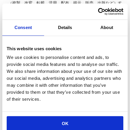
（複製、改変、転載、流用、配布、掲示、販売、出版など）す
ることは法律で固く禁止されています。
熱設計とは 4/4 第4回 熱設計の目標は温度で
Consent
Details
About
はなく「熱抵抗」
熱設計入門Topページへ
This website uses cookies
熱設計入門 動画一覧
We use cookies to personalise content and ads, to
provide social media features and to analyse our traffic.
We also share information about your use of our site with
our social media, advertising and analytics partners who
may combine it with other information that you’ve
provided to them or that they’ve collected from your use
of their services.
OK