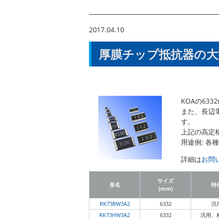
2017.04.10
厚膜チップ抵抗器の大
KOAの63
また、長辺電
す。
上記の高定
用途例: 
詳細は
お問
サイズ
形名
特
(mm)
RK73BW3A2
6332
汎
RK73HW3A2
6332
汎用、