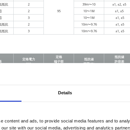
低抵抗
2
39m〜10
±1, ±2, ±5
辺
2
95
10〜1M
±1, ±5
辺
3
10〜1M
±1, ±5
低抵抗
2
10m〜9.76
±1, ±5
低抵抗
3
10m〜9.76
±1, ±5
定格
抵抗値
定格電力
抵抗値
長
端子部
許容差
(W)
範囲(Ω)
温度 (°C)
(%)
用
2
1〜10M
±2, ±5
精密級
2
10〜10M
±0.5, ±1
辺
2
10〜1M
±1, ±5
95
Details
辺
3
10〜1M
±1, ±5
低抵抗
2
1〜9.76
±1, ±5
低抵抗
3
1〜9.76
±1, ±5
e content and ads, to provide social media features and to analy
、
抵抗器の使い方(特性別)ー耐硫化チップ抵抗器
をご覧ください。
 our site with our social media, advertising and analytics partn