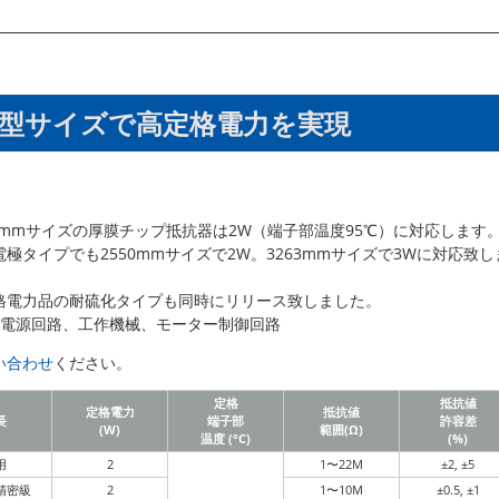
型サイズで高定格電力を実現
32mmサイズの厚膜チップ抵抗器は2W（端子部温度95℃）に対応します
極タイプでも2550mmサイズで2W。3263mmサイズで3Wに対応致し
格電力品の耐硫化タイプも同時にリリース致しました。
各種電源回路、工作機械、モーター制御回路
い合わせ
ください。
定格
抵抗値
定格電力
抵抗値
長
端子部
許容差
(W)
範囲(Ω)
温度 (°C)
(%)
用
2
1〜22M
±2, ±5
精密級
2
1〜10M
±0.5, ±1