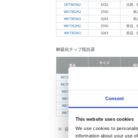
SR73W3A2
6332
汎用、
WK73R2H2
2550
長
WK73R3A3
3263
長
WK73S2H2
2550
長辺、
WK73S3A3
3263
長辺、
耐硫化チップ抵抗器
サイズ
形名
特
(mm)
RK73BW3A2RT
6332
汎
RK73HW3A2RT
6332
汎用、
WK73R2H2RT
2550
長
Consent
WK73R3A3RT
3263
長
WK73S2H2RT
2550
長辺、
WK73S3A3RT
3263
長辺、
This website uses cookies
We use cookies to personalis
硫化現象や使用用途についての詳細は
information about your use of