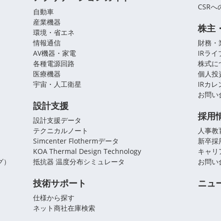
CSR
自動車
産業機器
株主
環境・省エネ
情報通信
財務・
AV機器・家電
IRラ
各種電源回路
株式に
医療機器
個人投
宇宙・人工衛星
IRカ
お問い
設計支援
採用
設計支援データ
テクニカルノート
人事教
Simcenter Flothermデータ
新卒採
KOA Thermal Design Technology
キャリ
グ）
抵抗器 温度分布シミュレータ
お問い
技術サポート
ニュ
仕様から探す
ネット商社在庫検索