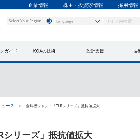
企業情報
株主・投資家情報
採用情報
Select Your Region
ンガイド
KOAの技術
設計支援
技
ニュース
金属板シャント「TLRシリーズ」抵抗値拡大
LRシリーズ」抵抗値拡大