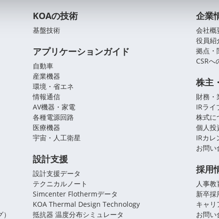
KOAの技術
企業
基盤技術
会社概
役員紹
アプリケーションガイド
拠点・
CSR
自動車
産業機器
株主
環境・省エネ
情報通信
財務・
AV機器・家電
IRラ
各種電源回路
株式に
医療機器
個人投
宇宙・人工衛星
IRカ
お問い
設計支援
採用
設計支援データ
テクニカルノート
人事教
Simcenter Flothermデータ
新卒採
KOA Thermal Design Technology
キャリ
グ）
抵抗器 温度分布シミュレータ
お問い