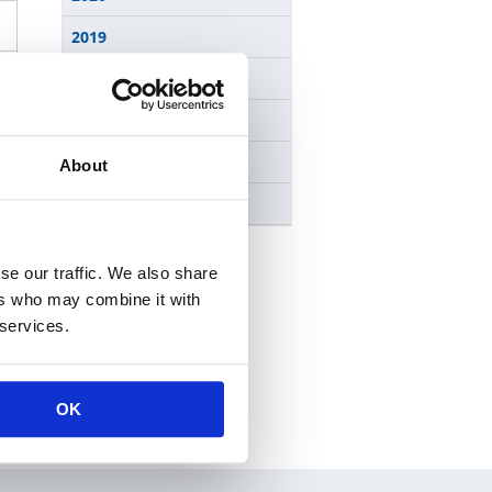
2019
2018
2017
2016
About
2015
se our traffic. We also share
ers who may combine it with
 services.
OK