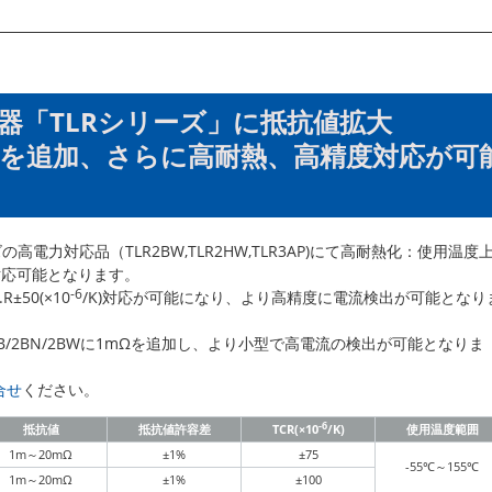
器「TLRシリーズ」に抵抗値拡大
2BW）を追加、さらに高耐熱、高精度対応が可
の高電力対応品（TLR2BW,TLR2HW,TLR3AP)にて高耐熱化：使用温度
対応可能となります。
-6
R±50(×10
/K)対応が可能になり、より高精度に電流検出が可能となり
2B/2BN/2BWに1mΩを追加し、より小型で高電流の検出が可能となりま
合せ
ください。
-6
抵抗値
抵抗値許容差
TCR(×10
/K)
使用温度範囲
1m～20mΩ
±1%
±75
-55℃～155℃
1m～20mΩ
±1%
±100