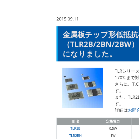
2015.09.11
金属板チップ形低抵抗
（TLR2B/2BN/
になりました。
TLRシリーズ
170℃まで
さらに、T.C.
す。
また、TLR
す。
詳細は
お問
形 名
定格電力
TLR2B
0.5W
TLR2BN
1W