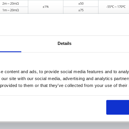
2m～20mΩ
±50
±1%
-55℃～170℃
1m～20mΩ
±75
1m～10mΩ
±1%
±50/75
-55℃～170℃
2m～10mΩ
±50
±1%
-55℃～170℃
0.5m～10mΩ
±75
Details
よくあるご質問
。お気軽にご相談ください。
e content and ads, to provide social media features and to analy
 our site with our social media, advertising and analytics partn
問い合わせフォーム
 provided to them or that they’ve collected from your use of their