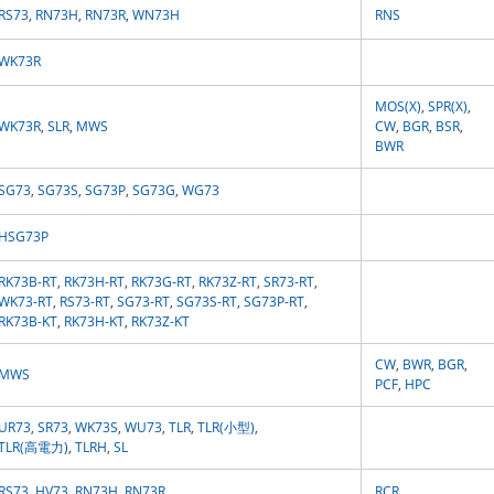
RS73
,
RN73H
,
RN73R
,
WN73H
RNS
WK73R
MOS(X)
,
SPR(X)
,
WK73R
,
SLR
,
MWS
CW
,
BGR
,
BSR
,
BWR
SG73
,
SG73S
,
SG73P
,
SG73G
,
WG73
HSG73P
RK73B-RT
,
RK73H-RT
,
RK73G‐RT
,
RK73Z-RT
,
SR73-RT
,
WK73-RT
,
RS73-RT
,
SG73-RT
,
SG73S-RT
,
SG73P-RT
,
RK73B-KT
,
RK73H-KT
,
RK73Z-KT
CW
,
BWR
,
BGR
,
MWS
PCF
,
HPC
UR73
,
SR73
,
WK73S
,
WU73
,
TLR
,
TLR(小型)
,
TLR(高電力)
,
TLRH
,
SL
RS73
,
HV73
,
RN73H
,
RN73R
RCR