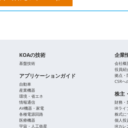
KOAの技術
企業
基盤技術
会社概
役員紹
アプリケーションガイド
拠点・
CSR
自動車
産業機器
株主
環境・省エネ
情報通信
財務・
AV機器・家電
IRラ
各種電源回路
株式に
医療機器
個人投
宇宙・人工衛星
IRカ