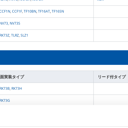
CCF1N
,
CCF1F
,
TF10BN
,
TF16AT
,
TF16SN
NV73,
NV73S
RK73Z
,
TLRZ
,
SLZ1
面実装タイプ
リード付タイプ
RK73B
,
RK73H
RK73G
RS73
,
RN73H
,
RN73R
KPC
,
RTY