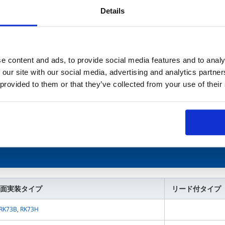
Details
SG73
,
SG73S
,
SG73P
,
SG73G
,
WG73
RK73B-RT
,
RK73H-RT
,
RK73Z-RT
,
RK73G‐RT
,
SG73-RT
,
SG73S-RT
,
SG73P-RT
,
RK73B-KT
,
RK73H-KT
,
RK73Z-KT
e content and ads, to provide social media features and to analy
 our site with our social media, advertising and analytics partn
NV73,
NV73S
 provided to them or that they’ve collected from your use of their
RK73Z
LT73
,
LP73
面実装タイプ
リード付タイプ
RK73B
,
RK73H