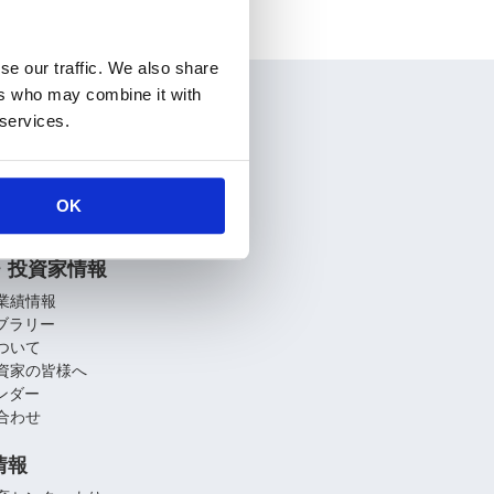
se our traffic. We also share
ers who may combine it with
情報
 services.
要
介
関連会社
OK
への取り組み
・投資家情報
業績情報
イブラリー
ついて
資家の皆様へ
レンダー
合わせ
情報