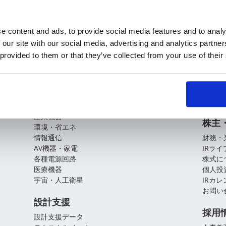
e content and ads, to provide social media features and to analy
 our site with our social media, advertising and analytics partn
KOAの技術
企業
 provided to them or that they’ve collected from your use of their
基盤技術
会社概
役員紹
アプリケーションガイド
拠点・
CSR
自動車
産業機器
株主
環境・省エネ
情報通信
財務・
AV機器・家電
IRラ
各種電源回路
株式に
医療機器
個人投
宇宙・人工衛星
IRカ
お問い
設計支援
採用
設計支援データ