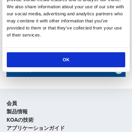
６５－７０－７１７１
We also share information about your use of our site with
our social media, advertising and analytics partners who
may combine it with other information that you’ve
以上
provided to them or that they’ve collected from your use
of their services.
News Release
OK
Archive
会員
製品情報
KOAの技術
アプリケーションガイド