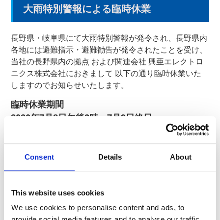
大雨特別警報による臨時休業
長野県・岐阜県にて大雨特別警報が発令され、長野県内
各地には避難指示・避難勧告が発令されたことを受け、
当社の長野県内の拠点 および関連会社 興亜エレクトロ
ニクス株式会社におきまして 以下の通り臨時休業いた
しますのでお知らせいたします。
臨時休業期間
2020年7月8日午後2時～7月9日終日
なお、長野県以外の拠点につきましては通常通り営業し
ております。
Consent
Details
About
ご不便をおかけし誠に恐縮ですが、何卒ご理解ください
ますようお願い申し上げます。
This website uses cookies
We use cookies to personalise content and ads, to
お問合せ先：経管理イニシアティブ総務センター ０２
provide social media features and to analyse our traffic.