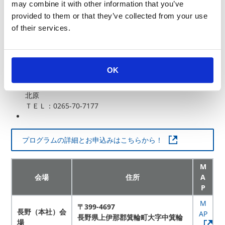
応募方法／
may combine it with other information that you’ve
下記エントリーフォームより必要事項記載して応募く
provided to them or that they’ve collected from your use
ださい
of their services.
当社より折り返し詳細のご連絡をさせて頂きます。
※スーツ着用の必要はありません。普段着でお越し下
さい。
OK
問合せ先／
ＫＯＡ株式会社 人事教育センター 担当：新倉、中川、
北原
ＴＥＬ：0265-70-7177
プログラムの詳細とお申込みはこちらから！
M
会場
住所
A
P
M
〒399-4697
長野（本社）会
AP
長野県上伊那郡箕輪町大字中箕輪
場