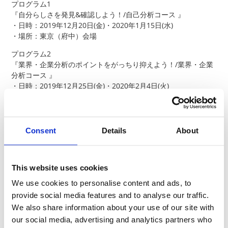
プログラム1
『自分らしさを発見&確認しよう！/自己分析コース 』
・日時：2019年12月20日(金)・2020年1月15日(水)
・場所：東京（府中）会場
プログラム2
『業界・企業分析のポイントをがっちり抑えよう！/業界・企業
分析コース 』
・日時：2019年12月25日(金)・2020年2月4日(火)
・場所：東京（府中）会場
プログラム3
『2030年までの世界・日本の動きを知ろう/SDGsコース 』
Consent
Details
About
・日時：2020年1月10日(金)・2020年1月23日(木)
・場所：東京（府中）会場
プログラム4 内定者一押し！！
This website uses cookies
『ものづくり現場体感ツアー！』
We use cookies to personalise content and ads, to
・日時：2020年2月11日(火)・2020年2月26日(水)
provide social media features and to analyse our traffic.
・場所：長野（本社）会場 (新宿発着バス手配)
We also share information about your use of our site with
our social media, advertising and analytics partners who