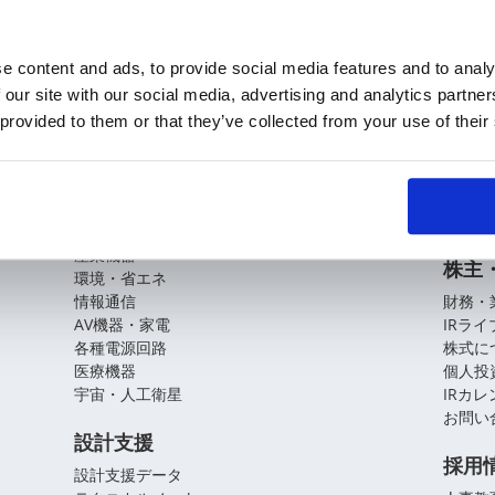
e content and ads, to provide social media features and to analy
 our site with our social media, advertising and analytics partn
KOAの技術
企業
 provided to them or that they’ve collected from your use of their
基盤技術
会社概
役員紹
アプリケーションガイド
拠点・
CSR
自動車
産業機器
株主
環境・省エネ
情報通信
財務・
AV機器・家電
IRラ
各種電源回路
株式に
医療機器
個人投
宇宙・人工衛星
IRカ
お問い
設計支援
採用
設計支援データ