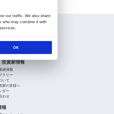
se our traffic. We also share
ers who may combine it with
情報
 services.
要
介
関連会社
OK
への取り組み
・投資家情報
業績情報
イブラリー
ついて
資家の皆様へ
レンダー
合わせ
情報