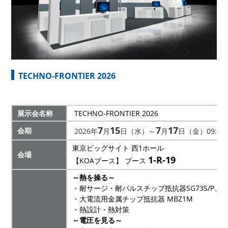
TECHNO-FRONTIER 2026
展示会名称
TECHNO-FRONTIER
2026
7
15
7
17
会期
2026年
月
日（水）～
月
日（金）09:30~
東京ビッグサイト 西
1ホール
会場
1
-R-19
【KOA
ブース
】
ブース
～熱を操る～
・耐サージ・耐パルスチップ抵抗器SG73S/P、長
・大電流用金属チップ抵抗器 MBZ1M
・熱設計・熱対策
～電圧を見る～