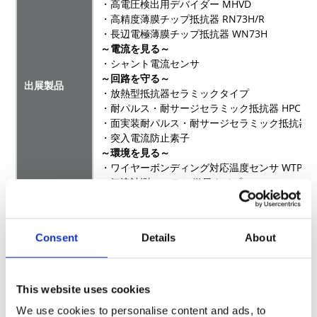
・高電圧検出用デバイダー MHVD
・高精度薄膜チップ抵抗器 RN73H/R
・長辺電極薄膜チップ抵抗器 WN73H
～電流を見る～
・シャント電流センサ
～回路を守る～
出展製品
・放熱型抵抗器セラミックタイプ
・耐パルス・耐サージセラミック抵抗器 HPC
・面実装耐パルス・耐サージセラミック抵抗器
・突入電流防止素子
～環境を見る～
・ワイヤーボンディング対応温度センサ WTP
・気流計測システム 微風タイプ
・硫化反応チップ SK73シリーズ
～SiC/GaNを活かす～
・SiC/GaN向け ゲート抵抗器
Consent
Details
About
・SiC/GaN向け ゲート抵抗器 上下面電極ゲー
公式サイト
TECHNO-FRONTIER 2026 | 日本能率協会 (jma.or
This website uses cookies
We use cookies to personalise content and ads, to