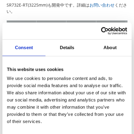
SR732E-RT(3225mm)も開発中です。詳細は
お問い合わせ
くださ
い。
定格
定格
抵
形 名
定格電力
周囲
端子部
温度
温度
Consent
Details
About
SR73 1J-RT
0.2W
70°C
125°C
0.33W
70°C
125°C
SR73 2A-RT
This website uses cookies
0.5W
-
105°C
We use cookies to personalise content and ads, to
provide social media features and to analyse our traffic.
0.33W
70°C
125°C
We also share information about your use of our site with
SR73 2B-RT
our social media, advertising and analytics partners who
0.5W
-
110°C
may combine it with other information that you’ve
provided to them or that they’ve collected from your use
of their services.