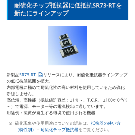
耐硫化チップ抵抗器に低抵抗SR73-RTを
新たにラインアップ
新製品
SR73-RT
リリースにより、耐硫化抵抗器ラインアップ
の低抵抗値範囲を拡大。
内部電極に極めて耐硫化性の高い材料を使用しているため硫化
断線しません。
-6
高信頼、高性能（抵抗値許容差：±1％～、T.C.R.：±100x10
/K
～）で電源、モーター等の電流検出に適しています。
用途例：硫黄が発生する環境で使用される機器
硫化現象や使用用途についての詳細は、
抵抗器の使い方
（特性別）
－
耐硫化チップ抵抗器
をご覧ください。