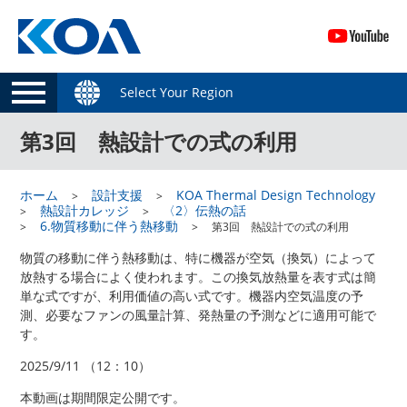
Select Your Region
第3回 熱設計での式の利用
ホーム
設計支援
KOA Thermal Design Technology
熱設計カレッジ
〈2〉伝熱の話
6.物質移動に伴う熱移動
第3回 熱設計での式の利用
物質の移動に伴う熱移動は、特に機器が空気（換気）によって
放熱する場合によく使われます。この換気放熱量を表す式は簡
単な式ですが、利用価値の高い式です。機器内空気温度の予
測、必要なファンの風量計算、発熱量の予測などに適用可能で
す。
2025/9/11 （12：10）
本動画は期間限定公開です。