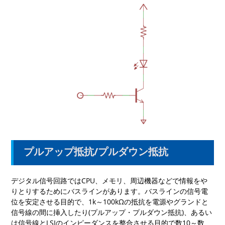
プルアップ抵抗/プルダウン抵抗
デジタル信号回路では
CPU
、
メモリ、周辺機器などで情報をや
りとりするためにバスラインがあります。バスラインの信号電
位を安定させる目的で、
1k
～
100kΩ
の抵抗を電源やグランドと
信号線の間に挿入したり
(
プルアップ・プルダウン抵抗
)
、
あるい
は信号線と
LSI
のインピーダンスを整合させる目的で数
10
～数