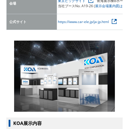
東京ビッグサイト
青海展示棟Bホール
会場
当社ブースNo. A19-26 (
展示会場案内図はこ
公式サイト
https://www.car-ele.jp/ja-jp.html
KOA展示内容