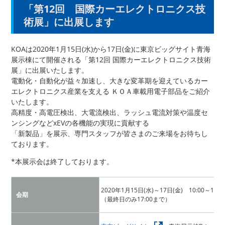
「第12回 国際カーエレクトロニクス技
術展」に出展します
KOAは2020年1月15日(水)から17日(金)に東京ビッグサイト青海
展示棟にて開催される「第12回 国際カーエレクトロニクス技術
展」に出展いたします。
電動化・自動化が益々加速し、大きな変革期を迎えているカー
エレクトロニクス産業を支える ＫＯＡ車載用電子部品をご紹介
いたします。
高精度・高電圧検出、大電流検出、ラッシュ電流対策や温度セ
ンシングなどxEVの各機能の実現に貢献する
「新製品」を展示、専門スタッフが皆さまのご来場をお待ちし
ております。
*本展示会は終了しております。
2020年1月15日(水)～17日(金) 10:00～18:0
会期
（最終日のみ17:00まで）