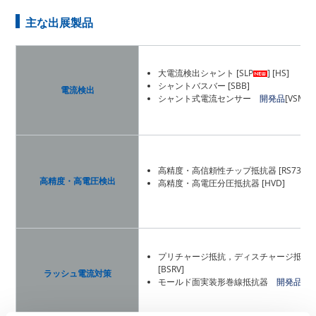
主な出展製品
大電流検出シャント [SLP
] [HS]
シャントバスバー [SBB]
電流検出
シャント式電流センサー
開発品
[VSM]
高精度・高信頼性チップ抵抗器 [RS73
高精度・高電圧検出
高精度・高電圧分圧抵抗器 [HVD]
プリチャージ抵抗，ディスチャージ抵抗 [BGR
[BSRV]
ラッシュ電流対策
モールド面実装形巻線抵抗器
開発品
[M