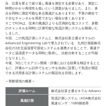
合、位置を変えて繰り返し風速を測定する必要があり、測定に
時間がかかり再現性も低いという課題がありました。また、多
点を同時に測定可能な多点風速計もありますが、予算の都合で
十分なチャンネルを用意できない場合が多くあります。
そこでKOAは、従来の風速計よりも圧倒的な低コストで、多数
のチャンネルを同時に計測可能な気流計測システムを開発いた
しました。
今回、この気流計測システムと、株式会社富士通ゼネラルの
Advanced Engineering Labで導入されている、九州計測器株式
会社の3次元温湿度可視化システムを連携させることで、風速デ
ータと温湿度データを同時に取得し、比較分析することが可能
となりました。
今後、3社にてエアコン開発・評価における効果を検証するとと
もに、評価ルーム以外でもセンサを自由に設置して気流が測定
できる汎用多点計測システムの製品化を目指します。
＜実験環境の概要＞
評価ルーム
株式会社富士通ゼネラル Advanced Eng
気流計測システム（KOA株式会社）
風速計測
風速センサ：1080個使用