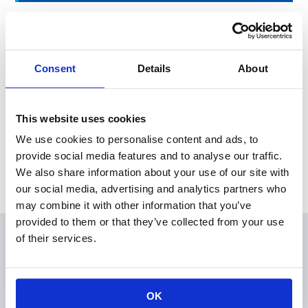
工場新設に関するお知らせはこちらです。
↓
Consent
Details
About
工場の新設に関するお知らせ
This website uses cookies
News Release
We use cookies to personalise content and ads, to
provide social media features and to analyse our traffic.
Archive
We also share information about your use of our site with
our social media, advertising and analytics partners who
may combine it with other information that you’ve
provided to them or that they’ve collected from your use
of their services.
会員
製品情報
KOAの技術
OK
アプリケーションガイド