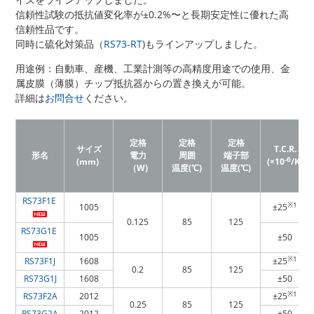
信頼性試験の抵抗値変化率が±0.2%〜と長期安定性に優れた高
信頼性品です。
同時に硫化対策品（
RS73-RT
)もラインアップしました。
用途例：自動車、産機、工業計測等の高精度用途での使用、金
属皮膜（薄膜）チップ抵抗器からの置き換えが可能。
詳細は
お問合せ
ください。
定格
定格
定格
サイズ
T.C.R.
形名
電力
周囲
端子部
-6
(mm)
(×10
/K)
（W)
温度(℃)
温度(℃)
RS73F1E
※1
1005
±25
0.125
85
125
RS73G1E
1005
±50
※1
RS73F1J
1608
±25
0.2
85
125
RS73G1J
1608
±50
※1
RS73F2A
2012
±25
0.25
85
125
RS73G2A
2012
±50