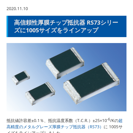
2020.11.10
高信頼性厚膜チップ抵抗器 RS73シリー
ズに1005サイズをラインアップ
-6
抵抗値許容差±0.1％、抵抗温度系数（T.C.R.）±25×10
/Kの
超
高精度のメタルグレーズ厚膜チップ抵抗器（RS73）
に 1005サ
イズをラインアップしました。