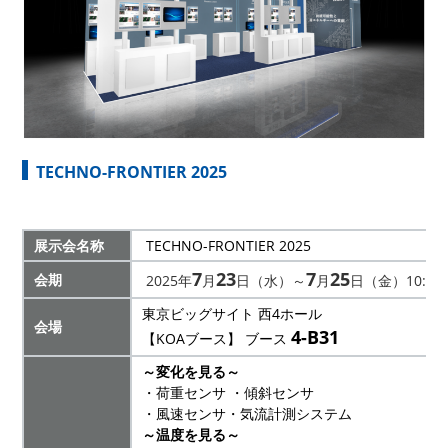
TECHNO-FRONTIER 2025
展示会名称
TECHNO-FRONTIER
2025
7
23
7
25
会期
2025年
月
日（水）～
月
日（金）10:00~
東京ビッグサイト 西
4ホール
会場
4
-B31
【KOA
ブース
】
ブース
～変化を見る～
・荷重センサ ・傾斜センサ
・風速センサ・気流計測システム
～温度を見る～