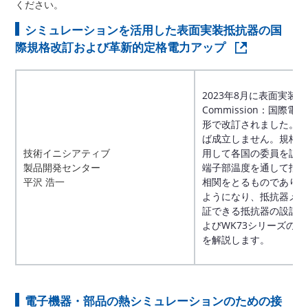
ください。
シミュレーションを活用した表面実装抵抗器の国
際規格改訂および革新的定格電力アップ
2023年8月に表面実装抵抗器のIE
Commission：国
形で改訂されました。改
ば成立しません。規格
技術イニシアティブ
用して各国の委員を説
製品開発センター
端子部温度を通して抵
平沢 浩一
相関をとるものであり
ようになり、抵抗器メ
証できる抵抗器の設計が可
よびWK73シリーズの
を解説します。
電子機器・部品の熱シミュレーションのための接