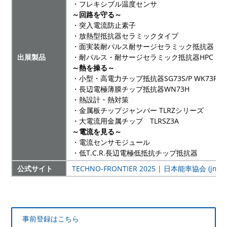
・フレキシブル温度センサ
～回路を守る～
・突入電流防止素子
・放熱型抵抗器セラミックタイプ
・面実装耐パルス耐サージセラミック抵抗器
出展製品
・耐パルス・耐サージセラミック抵抗器HPC
～熱を操る～
・小型・高電力チップ抵抗器SG73S/P WK73R/S
・長辺電極薄膜チップ抵抗器WN73H
・熱設計・熱対策
・金属板チップジャンパー TLRZシリーズ
・大電流用金属チップ TLRSZ3A
～電流を見る～
・電流センサモジュール
・低T.C.R.長辺電極低抵抗チップ抵抗器
公式サイト
TECHNO-FRONTIER 2025 | 日本能率協会 (jma.or
事前登録はこちら