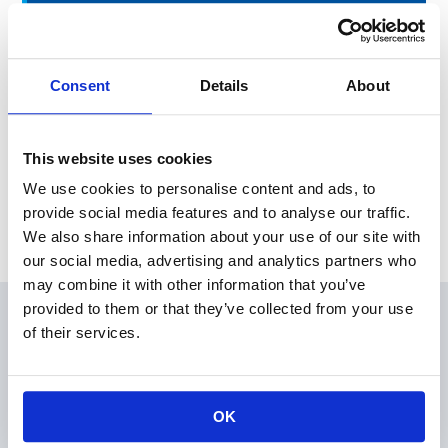
2021年3月期第2四半期 決算説明会資料
2021年３月期第２四半期決算説明会資料を掲載いたしました。
Consent
Details
About
News Release
This website uses cookies
We use cookies to personalise content and ads, to
provide social media features and to analyse our traffic.
Archive
We also share information about your use of our site with
our social media, advertising and analytics partners who
may combine it with other information that you’ve
provided to them or that they’ve collected from your use
会員
of their services.
製品情報
KOAの技術
アプリケーションガイド
OK
設計支援