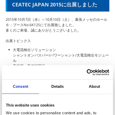
CEATEC JAPAN 2015に出展しました
2015年10月7日（水）～10月10日（土）、幕張メッセのホール
６：ブースNo.6K125にて出展致しました。
多くのご来場、誠にありがとうございました。
出展トピックス
大電流検出ソリューション
シャントオンバスバー/パワーシャント/大電流検出モジュー
ル
高精度・高信頼部品
抵抗ネットワーク/低抵抗チップ抵抗器/モールド面実装バリ
スタ
次世代実装部品
Consent
Details
About
多様化する実装形態に対応する製品群
基板内蔵用部品/ワイヤーボンディング対応部品
デモンストレーション
大電流検出/風速センサモジュール/タッチスイッチ
This website uses cookies
We use cookies to personalise content and ads, to
新技術・新製品セミナー