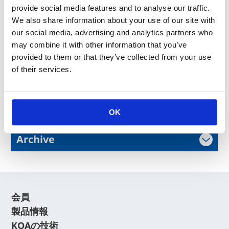
provide social media features and to analyse our traffic.
タイトル：熱設計の最新動向「チップ抵抗器・高定格電力製品
We also share information about your use of our site with
の落とし穴」
our social media, advertising and analytics partners who
日時：10月8日（木） 14:00～15:00
may combine it with other information that you’ve
会場：国際会議場104
provided to them or that they’ve collected from your use
本展示会は終了致しました。
of their services.
News Release
OK
Archive
会員
製品情報
KOAの技術