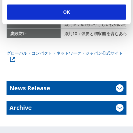
原則６：雇用と職業における差別の
原則７：環境上の課題に対する予防
OK
環境
原則８：環境に関するより大きな責
原則９：環境にやさしい技術の開発
腐敗防止
原則10：強要と贈収賄を含むあら
グローバル・コンパクト・ネットワーク・ジャパン公式サイト
News Release
Archive