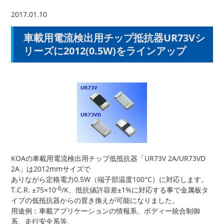
2017.01.10
車載用電流検出用チップ抵抗器UR73Vシ
リーズに2012(0.5W)をラインアップ
KOAの車載用電流検出用チップ低抵抗器「UR73V 2A/UR73VD
2A」は2012mmサイズで
ありながら定格電力0.5W（端子部温度100°C）に対応します。
-6
T.C.R. ±75×10
/K、抵抗値許容差±1%に対応する事で金属板タ
イプの低抵抗器からの置き換えが可能になりました。
用途例：車載アプリケーションの情報系、ボディー統合制御
系、走行安全系等、