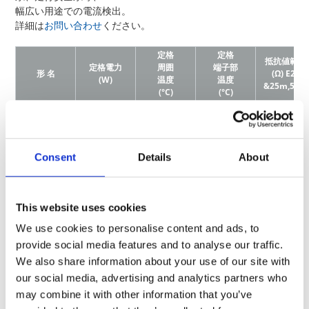
幅広い用途での電流検出。
詳細は
お問い合わせ
ください。
定格
定格
抵抗値範囲
定格電力
周囲
端子部
形 名
(Ω) E24
(W)
温度
温度
&25m,50m
(°C)
(°C)
UR73V 2A
39m~100m
15m~36m
0.5
70
100
UR73VD 2A
12m~13m
Consent
Details
About
10m~11m
0.5
70
125
UR73V 2B
30m～100
This website uses cookies
0.75
-
110
12m～27m
We use cookies to personalise content and ads, to
0.5
70
125
10m～11m
provide social media features and to analyse our traffic.
UR73VD 2B
12m～27m
We also share information about your use of our site with
0.75
-
110
10m～11m
our social media, advertising and analytics partners who
may combine it with other information that you’ve