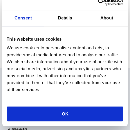
本日、東京証券取引所にて2026年３月期 第２四半期決算を発表
いたしました。
Consent
Details
About
News Release
This website uses cookies
We use cookies to personalise content and ads, to
Archive
provide social media features and to analyse our traffic.
We also share information about your use of our site with
our social media, advertising and analytics partners who
may combine it with other information that you’ve
会員
provided to them or that they’ve collected from your use
製品情報
of their services.
KOAの技術
アプリケーションガイド
設計支援
OK
技術サポート