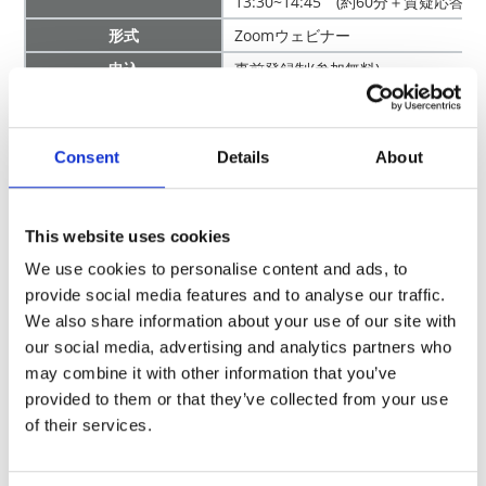
13:30~14:45 (約60分＋質疑応答15
形式
Zoomウェビナー
申込
事前登録制(参加無料)
講師
Consent
Details
About
KOAからご提供しております基板上
KOA株式会社
ータは、Microsoft®Excel
技術イニシアティブ
This website uses cookies
本シミュレータの機能と基本的な操
研究開発センター
す。
We use cookies to personalise content and ads, to
職人
provide social media features and to analyse our traffic.
有賀 善紀
使用するシュミレータは
こちら
We also share information about your use of our site with
our social media, advertising and analytics partners who
may combine it with other information that you’ve
お申し込みについて
provided to them or that they’ve collected from your use
of their services.
＊会員様限定セミナーとなります。会員登録で使用したメール
アドレスおよび名前を使用し、個人単位でお申し込みくださ
い。