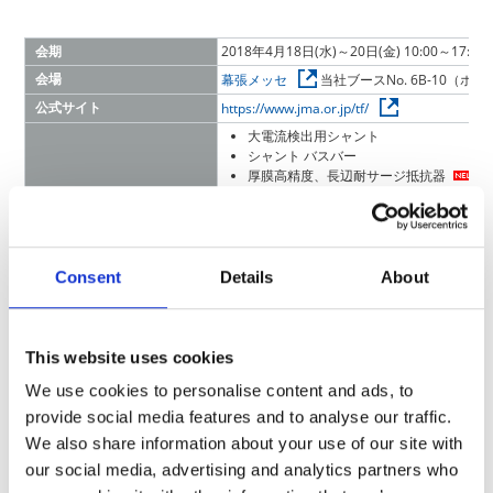
会期
2018年4月18日(水)～20日(金) 10:00～17:00
会場
幕張メッセ
当社ブースNo. 6B-10（ホー
公式サイト
https://www.jma.or.jp/tf/
大電流検出用シャント
シャント バスバー
厚膜高精度、長辺耐サージ抵抗器
高精度・高電圧分圧抵抗器
KOA展示製品
高圧用厚膜抵抗器
溶断機能付き小形巻線抵抗器
車載・産業機器向け各種電子部品
Consent
Details
About
This website uses cookies
【大電流検出用シャン
【長辺
【 シャント バスバー】
ト】
We use cookies to personalise content and ads, to
provide social media features and to analyse our traffic.
We also share information about your use of our site with
our social media, advertising and analytics partners who