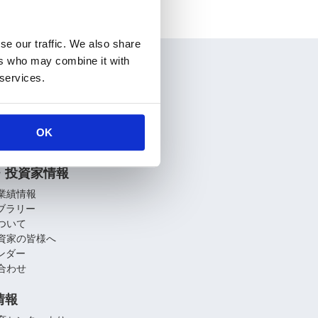
se our traffic. We also share
ers who may combine it with
情報
 services.
要
介
関連会社
OK
への取り組み
・投資家情報
業績情報
イブラリー
ついて
資家の皆様へ
レンダー
合わせ
情報