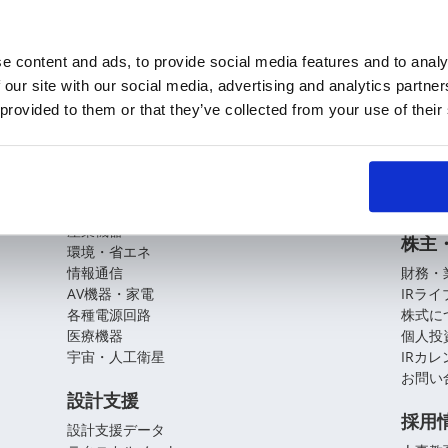
e content and ads, to provide social media features and to analy
 our site with our social media, advertising and analytics partn
KOAの技術
企業
 provided to them or that they’ve collected from your use of their
基盤技術
会社概
役員紹
アプリケーションガイド
拠点・
CSR
自動車
産業機器
株主
環境・省エネ
情報通信
財務・
AV機器・家電
IRラ
各種電源回路
株式に
医療機器
個人投
宇宙・人工衛星
IRカ
お問い
設計支援
採用
設計支援データ