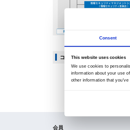
Consent
コーポレート・ガバナンス報
This website uses cookies
We use cookies to personalis
information about your use of
other information that you’ve
会員