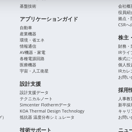
基盤技術
会社概
役員紹
アプリケーションガイド
拠点・
CSR
自動車
産業機器
株主
環境・省エネ
情報通信
財務・
AV機器・家電
IRラ
各種電源回路
株式に
医療機器
個人投
宇宙・人工衛星
IRカ
お問い
設計支援
採用
設計支援データ
テクニカルノート
人事教
Simcenter Flothermデータ
新卒採
KOA Thermal Design Technology
キャリ
グ）
抵抗器 温度分布シミュレータ
お問い
技術サポート
ニュ