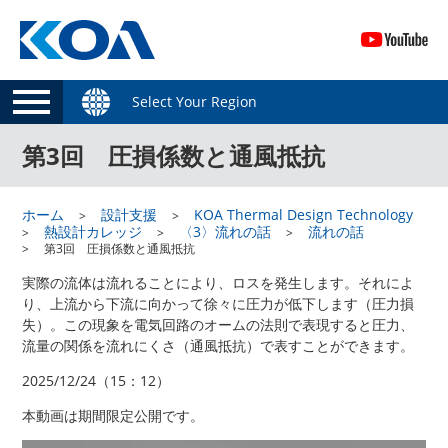
Select Your Region
第3回 圧損係数と通風抵抗
ホーム
設計支援
KOA Thermal Design Technology
熱設計カレッジ
〈3〉流れの話
流れの話
第3回 圧損係数と通風抵抗
実際の流体は流れることにより、ロスを発生します。それによ
り、上流から下流に向かって徐々に圧力が低下します（圧力損
失）。この現象を電気回路のオームの法則で表現すると圧力、
流量の関係を流れにくさ（通風抵抗）で表すことができます。
2025/12/24（15：12）
本動画は期間限定公開です。