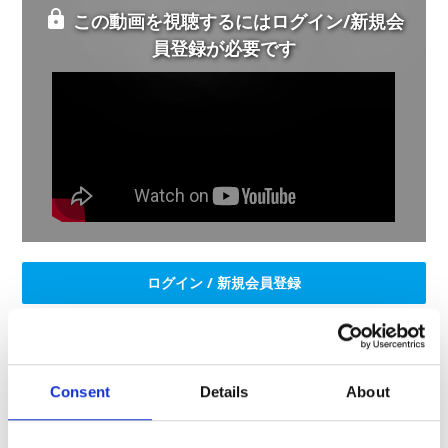
この動画を視聴するにはログイン/新規会
員登録が必要です
ログイン / 新規会員登録
弊社または権利所有者の事前の承諾なしに、掲載内容のすべて
または一部を許可なく使用
Consent
Details
About
（複製、改変、転載、流用、配布、掲示、販売、出版など）す
ることは法律で固く禁止されています。