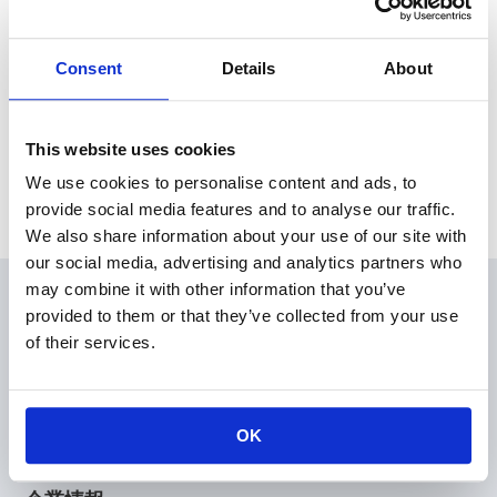
本日、東京証券取引所にて「執行役員の選任に関するお知ら
せ」を発表いたしました。
Consent
Details
About
News Release
This website uses cookies
We use cookies to personalise content and ads, to
Archive
provide social media features and to analyse our traffic.
We also share information about your use of our site with
our social media, advertising and analytics partners who
may combine it with other information that you’ve
会員
provided to them or that they’ve collected from your use
製品情報
of their services.
KOAの技術
アプリケーションガイド
設計支援
OK
技術サポート