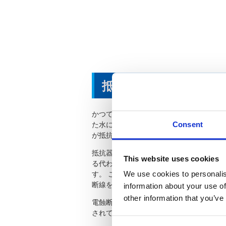
抵抗器の電蝕*とは
かつて学生時代に理科の実験で、水の電気
た水に白金電極を入れ、電気を流すと陽極
Consent
が抵抗器内部でも起こります。
抵抗器の塗装の内側に、湿気を含んだ空気
This website uses cookies
る代わりに抵抗体がイオンとなって溶け出
す。 この様子は、電気によって抵抗体が
We use cookies to personalis
断線を電蝕断線といいます。
information about your use of
other information that you’ve
電蝕断線は抵抗値が高いほど発生しやすく
されているため、短い時間で抵抗体が溶け