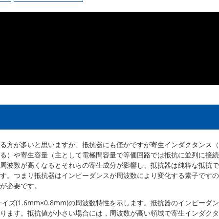
る方が多いと思いますが、抵抗器にも僅かですが寄生インダクタンス（
る）や寄生容量（主として電極間容量で等価回路では抵抗に並列に接続
周波数が高くなるとそれらの寄生成分が影響し、抵抗器は純粋な抵抗で
す。つまり抵抗器はインピーダンスが周波数により変化する素子ですの
が必要です。
ズ(1.6mm×0.8mm)の周波数特性を示します。
抵抗器の
インピーダン
ります。抵抗値が小さい場合には，周波数が高い領域で寄生インダクタ