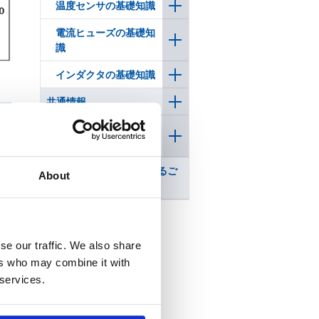
温度センサの基礎知識
電流ヒューズの基礎知
識
インダクタの基礎知識
共通情報
使用上の注意事項（全品
共通）
れ
KOA製品の模倣品に対するご
象
About
注意
す
る
se our traffic. We also share
ers who may combine it with
 services.
成