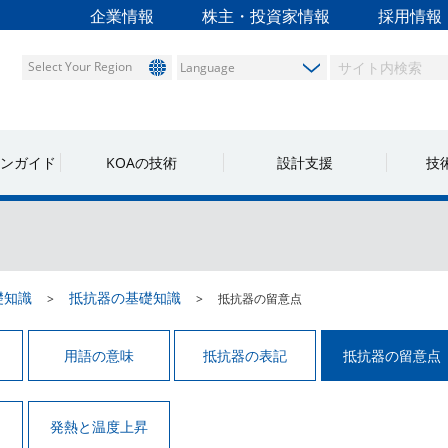
企業情報
株主・投資家情報
採用情報
Select Your Region
ンガイド
KOAの技術
設計支援
技
礎知識
抵抗器の基礎知識
抵抗器の留意点
用語の意味
抵抗器の表記
抵抗器の留意点
発熱と温度上昇