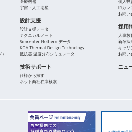
医療機器
個人投
宇宙・人工衛星
IRカ
お問い
設計支援
採用
設計支援データ
テクニカルノート
人事教
Simcenter Flothermデータ
新卒採
KOA Thermal Design Technology
キャリ
グ）
抵抗器 温度分布シミュレータ
お問い
技術サポート
ニュ
仕様から探す
ネット商社在庫検索