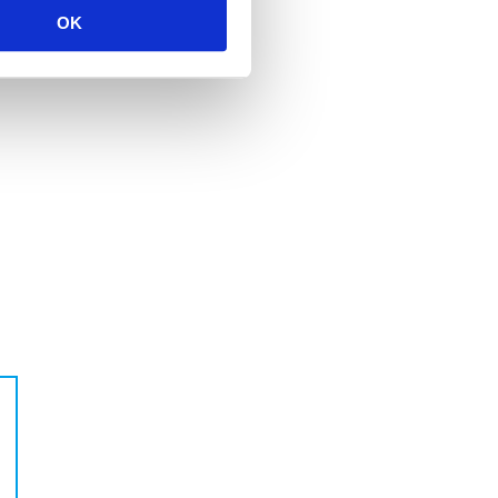
を
OK
き