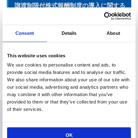
譲渡制限付株式報酬制度の導入に関する
お知らせ
本日、東京証券取引所にて「譲渡制限付株式報酬制度の導入に
Consent
Details
About
関するお知らせ」を発表いたしました。
This website uses cookies
News Release
We use cookies to personalise content and ads, to
provide social media features and to analyse our traffic.
Archive
We also share information about your use of our site with
our social media, advertising and analytics partners who
may combine it with other information that you’ve
provided to them or that they’ve collected from your use
of their services.
会員
製品情報
KOAの技術
OK