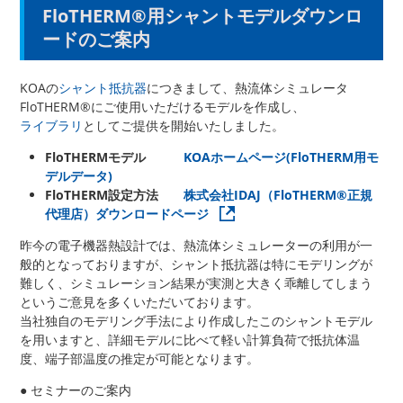
FloTHERM®用シャントモデルダウンロ
ードのご案内
KOAの
シャント抵抗器
につきまして、熱流体シミュレータ
FloTHERM®にご使用いただけるモデルを作成し、
ライブラリ
としてご提供を開始いたしました。
FloTHERMモデル
KOAホームページ(FloTHERM用モ
デルデータ)
FloTHERM設定方法
株式会社IDAJ（FloTHERM®正規
代理店）ダウンロードページ
昨今の電子機器熱設計では、熱流体シミュレーターの利用が一
般的となっておりますが、シャント抵抗器は特にモデリングが
難しく、シミュレーション結果が実測と大きく乖離してしまう
というご意見を多くいただいております。
当社独自のモデリング手法により作成したこのシャントモデル
を用いますと、詳細モデルに比べて軽い計算負荷で抵抗体温
度、端子部温度の推定が可能となります。
● セミナーのご案内