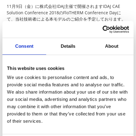
11月9日（金）に株式会社IDAJ主催で開催されますIDAJ CAE
Solution Conference 2018のFloTHERM Conference Dayに
て、当社技術者による本モデルのご紹介を予定しております。
モデルの構成、使い方、シミュレーション結果の実測との比較
などを中心にご説明致します。 講演日程、申し込み方法などに
つきましては、
IDAJ様ホームページ
にてご確認ください。
Consent
Details
About
セミナー名
FloTHERM Conference Day
開催日時
2018年11月9日（金） 10：00～18：00（予定）受付
横浜ベイホテル東急 B2F クイーンズ グランド ボー
This website uses cookies
〒220-8543
会場
神奈川県横浜市西区みなとみらい2-3-7
We use cookies to personalise content and ads, to
会場地図
provide social media features and to analyse our traffic.
セミナー詳細・
IDAJ様ホームページ内
We also share information about your use of our site with
お申込み
セミナー申し込みページ
our social media, advertising and analytics partners who
may combine it with other information that you’ve
本セミナーに関するお問い合わせは
IDAJ様
までお願い
provided to them or that they’ve collected from your use
致します。
of their services.