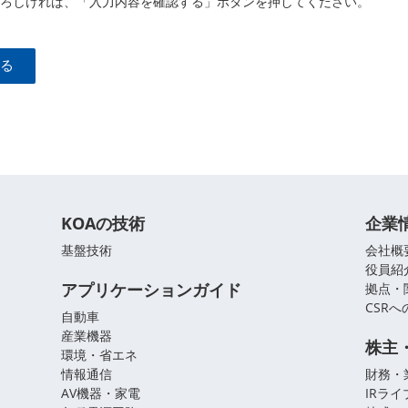
ろしければ、「入力内容を確認する」ボタンを押してください。
KOAの技術
企業
基盤技術
会社概
役員紹
アプリケーションガイド
拠点・
CSR
自動車
産業機器
株主
環境・省エネ
情報通信
財務・
AV機器・家電
IRラ