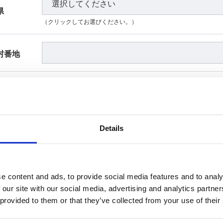
県
（クリックしてお選びください。）
村番地
号等
Details
9]（例：03-0000-1234）
e content and ads, to provide social media features and to analy
 our site with our social media, advertising and analytics partn
 provided to them or that they’ve collected from your use of their
9]（例：03-0000-1234）