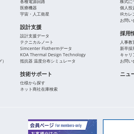
各種電源回路
株式に
医療機器
個人投
宇宙・人工衛星
IRカ
お問い
設計支援
採用
設計支援データ
テクニカルノート
人事教
Simcenter Flothermデータ
新卒採
KOA Thermal Design Technology
キャリ
グ）
抵抗器 温度分布シミュレータ
お問い
技術サポート
ニュ
仕様から探す
ネット商社在庫検索