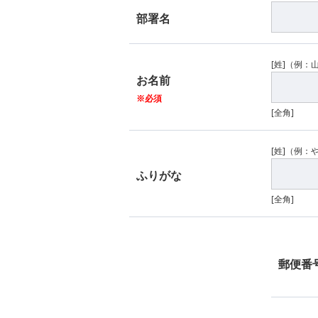
部署名
[姓]（例：
お名前
※必須
[全角]
[姓]（例：
ふりがな
[全角]
郵便番