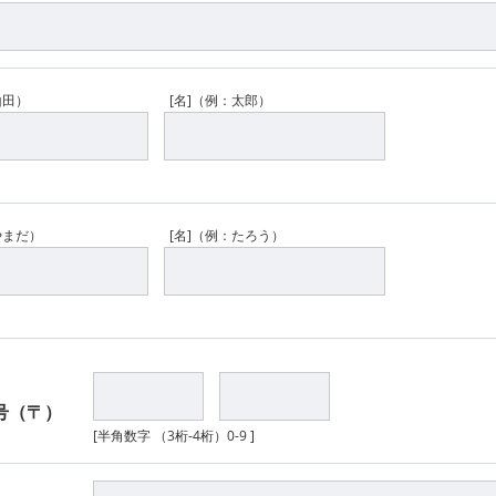
山田）
[名]（例：太郎）
やまだ）
[名]（例：たろう）
号（〒）
[半角数字 （3桁-4桁）0-9 ]