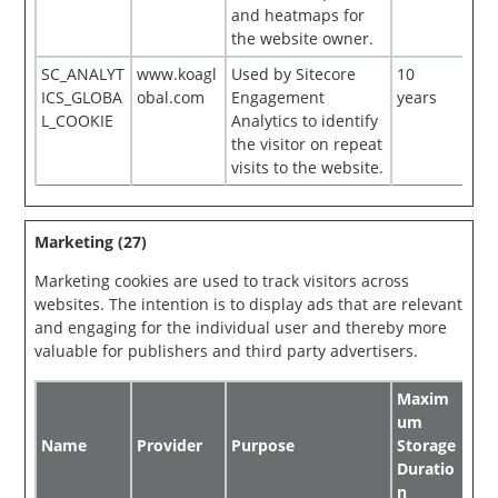
and heatmaps for
the website owner.
SC_ANALYT
www.koagl
Used by Sitecore
10
ICS_GLOBA
obal.com
Engagement
years
L_COOKIE
Analytics to identify
the visitor on repeat
visits to the website.
Marketing (27)
Marketing cookies are used to track visitors across
websites. The intention is to display ads that are relevant
and engaging for the individual user and thereby more
valuable for publishers and third party advertisers.
Maxim
um
Name
Provider
Purpose
Storage
Duratio
n