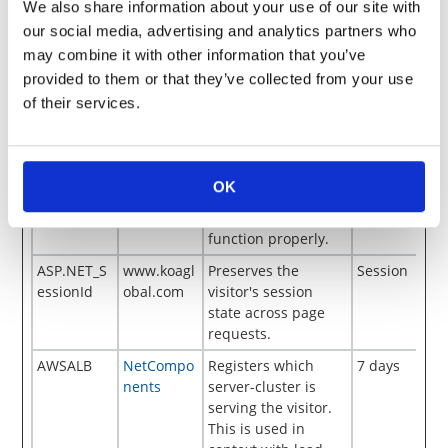
We also share information about your use of our site with
and bots. This is
our social media, advertising and analytics partners who
beneficial for the
may combine it with other information that you’ve
website, in order to
provided to them or that they’ve collected from your use
make valid reports
on the use of their
of their services.
website.
_ncDilp
NetCompo
This cookie stores
Session
nents
user interactions
OK
with the parts
search tool to help it
function properly.
ASP.NET_S
www.koagl
Preserves the
Session
essionId
obal.com
visitor's session
state across page
requests.
AWSALB
NetCompo
Registers which
7 days
nents
server-cluster is
serving the visitor.
This is used in