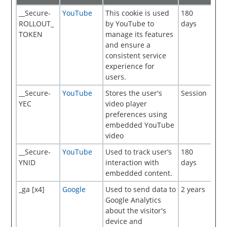
__Secure-
YouTube
This cookie is used
180
ROLLOUT_
by YouTube to
days
TOKEN
manage its features
and ensure a
consistent service
experience for
users.
__Secure-
YouTube
Stores the user's
Session
YEC
video player
preferences using
embedded YouTube
video
__Secure-
YouTube
Used to track user’s
180
YNID
interaction with
days
embedded content.
_ga [x4]
Google
Used to send data to
2 years
Google Analytics
about the visitor's
device and