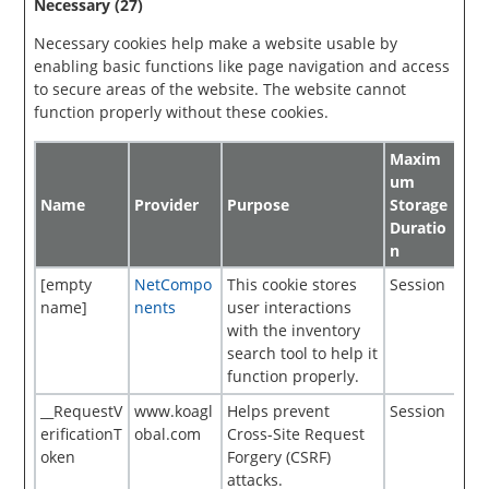
Necessary (27)
Necessary cookies help make a website usable by
enabling basic functions like page navigation and access
to secure areas of the website. The website cannot
function properly without these cookies.
Maxim
um
Name
Provider
Purpose
Storage
Duratio
n
[empty
NetCompo
This cookie stores
Session
name]
nents
user interactions
with the inventory
search tool to help it
function properly.
__RequestV
www.koagl
Helps prevent
Session
erificationT
obal.com
Cross-Site Request
oken
Forgery (CSRF)
attacks.