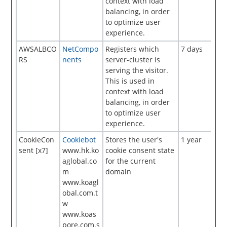
context with load
balancing, in order
to optimize user
experience.
AWSALBCO
NetCompo
Registers which
7 days
RS
nents
server-cluster is
serving the visitor.
This is used in
context with load
balancing, in order
to optimize user
experience.
CookieCon
Cookiebot
Stores the user's
1 year
sent [x7]
www.hk.ko
cookie consent state
aglobal.co
for the current
m
domain
www.koagl
obal.com.t
w
www.koas
pore.com.s