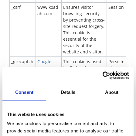
_csrf
www.koad
Ensures visitor
Session
ah.com
browsing-security
by preventing cross-
site request forgery.
This cookie is
essential for the
security of the
website and visitor.
_grecaptch
Google
This cookie is used
Persiste
a
to distinguish
nt
between humans
and bots. This is
beneficial for the
Consent
Details
About
website, in order to
make valid reports
on the use of their
website.
This website uses cookies
_GRECAPTC
Google
This cookie is used
180
We use cookies to personalise content and ads, to
HA
to distinguish
days
provide social media features and to analyse our traffic.
between humans