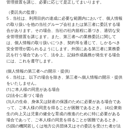
管理措置を講じ、必要に応じて是正してまいります。
（委託先の監督）
5．当社は、利用目的の達成に必要な範囲内において、個人情報
の取り扱いを他の当社グループ会社または第三者に委託する場
合があります。その場合、当社の社内規程に基づき、適切な安
全管理措置を講じます。また、第三者への業務委託に関して
は、個人情報の取り扱いにつき、契約等を通じて、しかるべき
安全管理が図られるようにします。外国にある第三者に業務委
託を行う場合であって、法令上、記録作成義務が発生する場合
には、これを遵守します。
(個人情報の第三者への開示・提供)
6．当社は、以下の場合を除き、第三者へ個人情報の開示・提供
をいたしません。
(1)ご本人様の同意がある場合
(2)法令に基づく場合
(3)人の生命、身体又は財産の保護のために必要がある場合であ
って、ご本人様の同意を得ることが困難であるとき。 (4)公衆衛
生の向上又は児童の健全な育成の推進のために特に必要がある
場合であって、ご本人様の同意を得ることが困難であるとき。
(5)国の機関若しくは地方公共団体又はその委託を受けた者が法