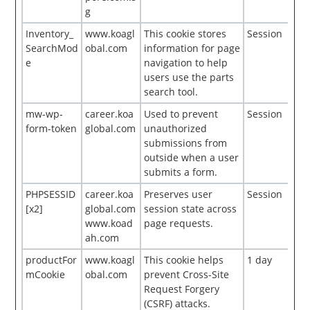
g
Inventory_
www.koagl
This cookie stores
Session
SearchMod
obal.com
information for page
e
navigation to help
users use the parts
search tool.
mw-wp-
career.koa
Used to prevent
Session
form-token
global.com
unauthorized
submissions from
outside when a user
submits a form.
PHPSESSID
career.koa
Preserves user
Session
[x2]
global.com
session state across
www.koad
page requests.
ah.com
productFor
www.koagl
This cookie helps
1 day
mCookie
obal.com
prevent Cross-Site
Request Forgery
(CSRF) attacks.