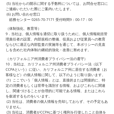
(5) 当社からの開示に関する手数料については、お問合せ窓口に
ご連絡いただいた際にご案内いたします。
(6) お問い合わせ窓口
総務センター 0265-70-7171 受付時間9：00‐17：00
（体制強化、教育等）
9．当社は、個人情報を適切に取り扱うために、個人情報統括管
理責任者の設置、内部規程の整備、役員および従業員への教育
ならびに適正な内部監査の実施等を通じて、本ポリシーの見直
しを含めた社内体制の継続的強化・改善に努めます。
（カリフォルニア州消費者プライバシー法の遵守）
10．当社は、カリフォルニア州消費者プライバシー法（以下
CCPAという）に従い、カリフォルニア州に居住する消費者（お
客様など）の個人情報に関して、以下のように取り扱います。
(1) ここでいう「個人情報」とは、直接的または間接的に、特
定の消費者もしくは世帯を識別する情報、およびこれらに関連
し、関連づけることが合理的に可能である情報、またはこれら
を叙述するものをいいます。
(2) 当社は、消費者の個人情報を売却しておらず、その予定もあ
りません。
(3) 当社は、消費者がCCPAに基づく権利を行使したこと自体を