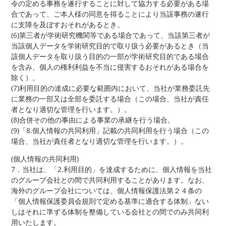
令の定める事務を遂行することに対して協力する必要がある場
合であって、ご本人様の同意を得ることにより当該事務の遂行
に支障を及ぼすおそれがあるとき。
(6)第三者が学術研究機関等である場合であって、当該第三者が
当該個人データを学術研究目的で取り扱う必要があるとき（当
該個人データを取り扱う目的の一部が学術研究目的である場合
を含み、個人の権利利益を不当に侵害するおそれがある場合を
除く）。
(7)利用目的の達成に必要な範囲内において、当社が業務委託先
に業務の一部又は全部を委託する場合（この場合、当社が責任
者となり適切な管理を行います。）。
(8)合併その他の事由による事業の承継を行う場合。
(9)「8.個人情報の共同利用」記載の共同利用を行う場合（この
場合、当社が責任者となり適切な管理を行います。）。
(個人情報の共同利用)
7．当社は、「2.利用目的」を達成するために、個人情報を当社
のグループ会社との間で共同利用することがあります。なお、
海外のグループ会社については、個人情報保護法第２４条の
「個人情報保護委員会規則で定める基準に適合する体制」ない
しはそれに準ずる体制を整備している会社との間でのみ共同利
用いたします。