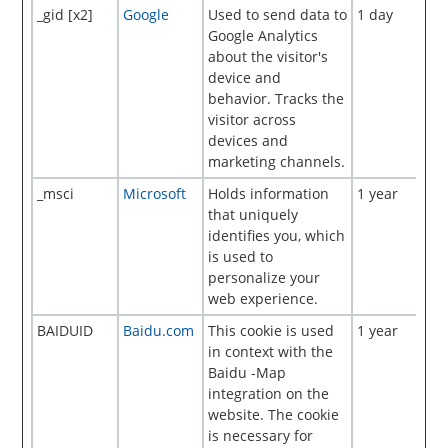
_gid [x2]
Google
Used to send data to
1 day
Google Analytics
about the visitor's
device and
behavior. Tracks the
visitor across
devices and
marketing channels.
_msci
Microsoft
Holds information
1 year
that uniquely
identifies you, which
is used to
personalize your
web experience.
BAIDUID
Baidu.com
This cookie is used
1 year
in context with the
Baidu -Map
integration on the
website. The cookie
is necessary for