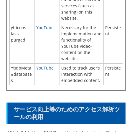
services (such as
sharing) on this
website.
yt-icons-
YouTube
Necessary for the
Persiste
last-
implementation and
nt
purged
functionality of
YouTube video-
content on the
website.
YtIdbMeta
YouTube
Used to track user’s
Persiste
#database
interaction with
nt
s
embedded content.
サービス向上等のためのアクセス解析ツ
ールの利用