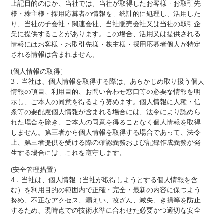
上記目的のほか、当社では、当社が取得したお客様・お取引先
様・株主様・採用応募者の情報を、統計的に処理し、活用した
り、当社の子会社・関連会社、当社販売会社又は当社の取引企
業に提供することがあります。この場合、活用又は提供される
情報にはお客様・お取引先様・株主様・採用応募者個人が特定
される情報は含まれません。
(個人情報の取得）
3．当社は、個人情報を取得する際は、あらかじめ取り扱う個人
情報の項目、利用目的、お問い合わせ窓口等の必要な情報を明
示し、ご本人の同意を得るよう努めます。個人情報に人種・信
条等の要配慮個人情報が含まれる場合には、法令により認めら
れた場合を除き、ご本人の同意を得ることなく個人情報を取得
しません。第三者から個人情報を取得する場合であって、法令
上、第三者提供を受ける際の確認義務および記録作成義務が発
生する場合には、これを遵守します。
(安全管理措置）
4．当社は、個人情報（当社が取得しようとする個人情報を含
む）を利用目的の範囲内で正確・完全・最新の内容に保つよう
努め、不正なアクセス、漏えい、改ざん、滅失、き損等を防止
するため、現時点での技術水準に合わせた必要かつ適切な安全