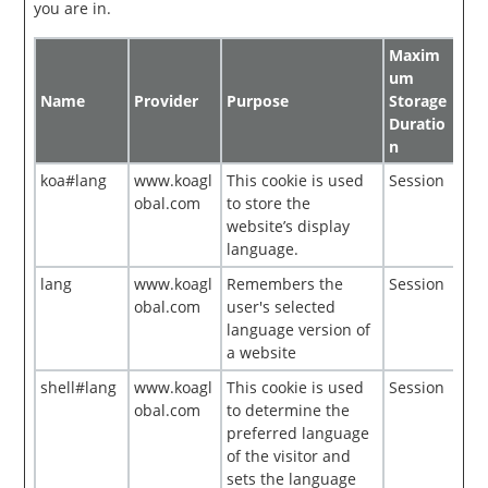
you are in.
Maxim
um
Name
Provider
Purpose
Storage
Duratio
n
koa#lang
www.koagl
This cookie is used
Session
obal.com
to store the
website’s display
language.
lang
www.koagl
Remembers the
Session
obal.com
user's selected
language version of
a website
shell#lang
www.koagl
This cookie is used
Session
obal.com
to determine the
preferred language
of the visitor and
sets the language