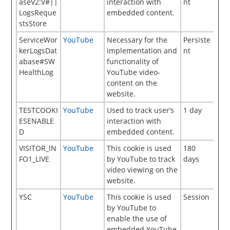
aseV2:V#||
interaction with
nt
LogsReque
embedded content.
stsStore
ServiceWor
YouTube
Necessary for the
Persiste
kerLogsDat
implementation and
nt
abase#SW
functionality of
HealthLog
YouTube video-
content on the
website.
TESTCOOKI
YouTube
Used to track user’s
1 day
ESENABLE
interaction with
D
embedded content.
VISITOR_IN
YouTube
This cookie is used
180
FO1_LIVE
by YouTube to track
days
video viewing on the
website.
YSC
YouTube
This cookie is used
Session
by YouTube to
enable the use of
embedded YouTube