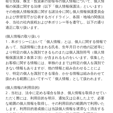
取引先様、株主・投資家の皆様等の個人情報について、個人情
報の保護に関する法律（以下「個人情報保護法」といいます）
その他個人情報保護に関する諸法令に関し個人情報保護委員会
および所管官庁が公表するガイドライン、各国・地域の関係法
令、当社の社内規程および本ポリシー等を遵守し、以下の通り
適正に取り扱います。
(個人情報の取り扱い)
1．本ポリシーにおいて「個人情報」とは、個人に関する情報で
あって、当該情報に含まれる氏名、生年月日その他の記述等に
より特定の個人を識別できるものまたは個人識別符号（個人情
報保護法第２条第２項）が含まれるものをいいます。収集した
お客様に関する情報には、単独のままでは特定の個人を識別で
きない情報もありますが、他の情報と組み合わせることによ
り、特定の個人を識別できる場合、かかる情報は組み合わせて
扱われる範囲においてすべて「個人情報」として扱われます。
(個人情報の利用目的)
2．当社は、法令に定める場合を除き、個人情報を取得させてい
ただく際には、利用目的を明示、通知又は公表した上で、必要
な範囲の個人情報を取得し、その利用目的の範囲内で利用いた
します。利用目的達成後には当該個人情報を遅滞なく消去する