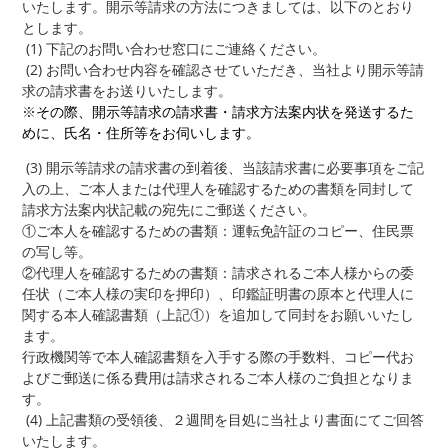
いたします。開示等請求の方法につきましては、以下のとおり
とします。
(1) 下記のお問い合わせ窓口にご連絡ください。
(2) お問い合わせ内容を確認させていただき、当社より開示等請
求の請求書をお送りいたします。
※
その際、開示等請求の請求書・請求方法案内状を発送するた
めに、氏名・住所等をお伺いします。
(3) 開示等請求の請求書の到着後、当該請求書に必要事項をご記
入の上、ご本人または代理人を確認するための書類を同封して
請求方法案内状記載の宛先にご郵送ください。
①ご本人を確認するための書類：運転免許証のコピー、住民票
の写し等。
②代理人を確認するための書類：請求されるご本人様からの委
任状（ご本人様の実印を押印）、印鑑証明書の原本と代理人に
関する本人確認書類（上記①）を追加して同封をお願いいたし
ます。
行政機関等で本人確認書類を入手する際の手数料、コピー代お
よびご郵送に係る費用は請求されるご本人様のご負担となりま
す。
(4) 上記書類の受領後、２週間を目処に当社より書面にてご回答
いたします。