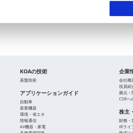
KOAの技術
企業
基盤技術
会社概
役員紹
アプリケーションガイド
拠点・
CSR
自動車
産業機器
株主
環境・省エネ
情報通信
財務・
AV機器・家電
IRラ
各種電源回路
株式に