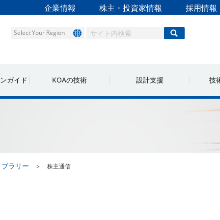
企業情報
株主・投資家情報
採用情報
Select Your Region
ンガイド
KOAの技術
設計支援
技
イブラリー
株主通信