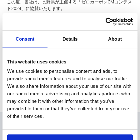
この度、当社は、長野県が主催する「ゼロカーボンCMコンテス
ト2024」に協賛いたします。
詳細はこちらをご覧ください。
https://shinshu-
ecollege.pref.nagano.lg.jp/zerocarbon_cm/
本コンテストを通じ、ゼロカーボン社会の実現に向けた取り組
Consent
Details
About
みを支援するとともに、当社も持続可能な社会づくりに寄与し
てまいります。
This website uses cookies
News Release
We use cookies to personalise content and ads, to
provide social media features and to analyse our traffic.
We also share information about your use of our site with
Archive
our social media, advertising and analytics partners who
may combine it with other information that you’ve
provided to them or that they’ve collected from your use
of their services.
会員
製品情報