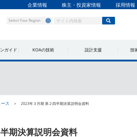
企業情報
株主・投資家情報
採用情報
Select Your Region
ンガイド
KOAの技術
設計支援
技
ュース
2023年３月期 第２四半期決算説明会資料
２四半期決算説明会資料