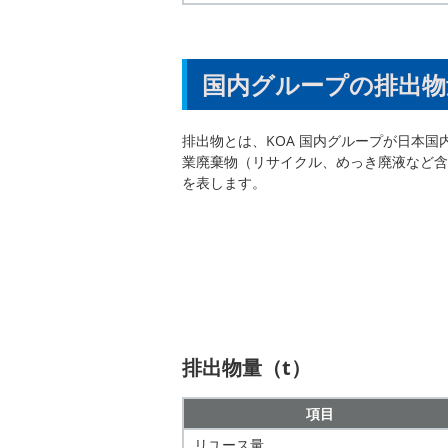
国内グループの排出物
排出物とは、KOA 国内グループが⽇本国
業廃棄物（リサイクル、めっき廃液など含
を表します。
排出物量（t）
項目
リユース量