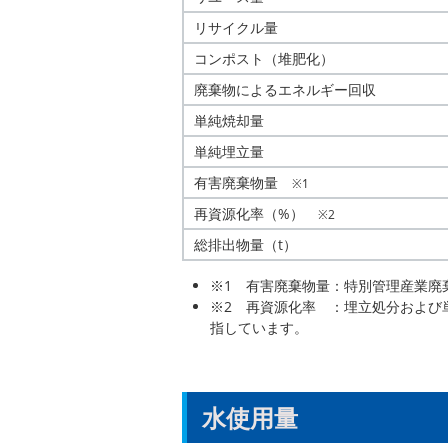
リサイクル量
コンポスト（堆肥化）
廃棄物によるエネルギー回収
単純焼却量
単純埋立量
有害廃棄物量
※1
再資源化率（%）
※2
総排出物量（t）
※1 有害廃棄物量：特別管理産業廃
※2 再資源化率 ：埋立処分および
指しています。
⽔使⽤量