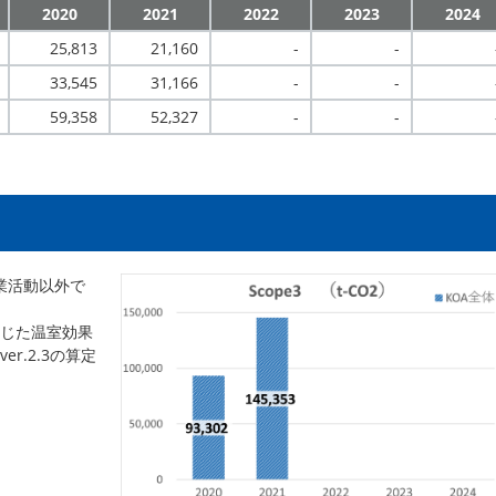
2020
2021
2022
2023
2024
25,813
21,160
-
-
33,545
31,166
-
-
59,358
52,327
-
-
事業活動以外で
じた温室効果
r.2.3の算定