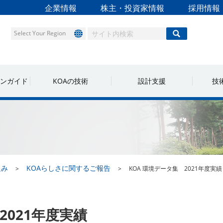
企業情報
株主・投資家情報
採用情報
Select Your Region
ンガイド
KOAの技術
設計支援
技
組み
KOAらしさに関するご報告
KOA 環境データ集 2021年度実績
2021年度実績