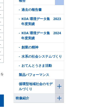
報告
-
過去の報告書
-
KOA 環境データ集 2023
-
年度実績
-
KOA 環境データ集 2024
-
年度実績
-
創業の精神
-
水系の社会システムづくり
-
おてんとうさま活動
量を
製品パフォーマンス
循環型地域社会のモデ
ルづくり
映像紹介