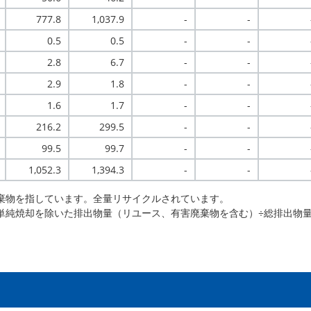
777.8
1,037.9
-
-
0.5
0.5
-
-
2.8
6.7
-
-
2.9
1.8
-
-
1.6
1.7
-
-
216.2
299.5
-
-
99.5
99.7
-
-
1,052.3
1,394.3
-
-
棄物を指しています。全量リサイクルされています。
単純焼却を除いた排出物量（リユース、有害廃棄物を含む）÷総排出物