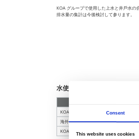
KOA グループで使⽤した上⽔と井⼾⽔の
排⽔量の集計は今後検討して参ります。
⽔使⽤量（千㎥）
範囲
KOA 国内グループ
Consent
海外グループ
KOA国内・海外グループ 合計
This website uses cookies