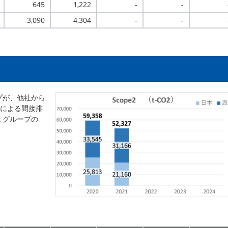
645
1,222
-
-
3,090
4,304
-
-
ープが、他社から
による間接排
 グループの