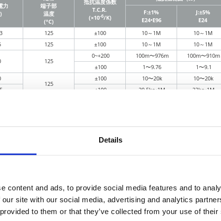
抵抗温度係数
電力
端子部
T.C.R.
F:±1%
J:±5%
)
温度
-6
(×10
/K)
E24•E96
E24
(°C)
3
125
±100
10～1M
10～1M
5
125
±100
10～1M
10～1M
0~+200
100m〜976m
100m〜910m
0
125
±100
1〜9.76
1〜9.1
0
±100
10〜20k
10〜20k
125
5
±100
20.5k〜1M
22k〜1M
い。
Details
e content and ads, to provide social media features and to analy
 our site with our social media, advertising and analytics partn
 provided to them or that they’ve collected from your use of their