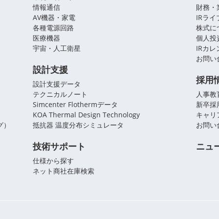
情報通信
財務・
AV機器・家電
IRラ
各種電源回路
株式に
医療機器
個人投
宇宙・人工衛星
IRカ
お問い
設計支援
採用
設計支援データ
テクニカルノート
人事教
Simcenter Flothermデータ
新卒採
KOA Thermal Design Technology
キャリ
グ）
抵抗器 温度分布シミュレータ
お問い
技術サポート
ニュ
仕様から探す
ネット商社在庫検索