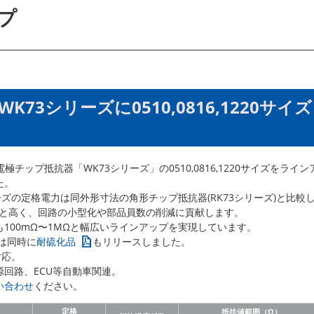
プ
73シリーズに0510,0816,1220サイズ
電極チップ抵抗器「WK73シリーズ」の0510,0816,1220サイズをライン
た。
ーズの定格電力は同外形寸法の角形チップ抵抗器(RK73シリーズ)と比較
1Wと高く、回路の小型化や部品員数の削減に貢献します。
100mΩ〜1MΩと幅広いラインアップを実現しています。
ズは同時に
耐硫化品
もリリースしました。
0対応。
源回路、ECU等自動車関連。
い合わせ
ください。
定格
抵抗値範囲（Ω）