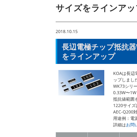
サイズをラインアッ
2018.10.15
長辺電極チップ抵抗器WK
をラインアップ
KOAは長辺
ップしまし
WK73シリ
0.33W〜
抵抗値範囲も
1220サイ
AEC-Q20
用途例：電
詳細は
お問