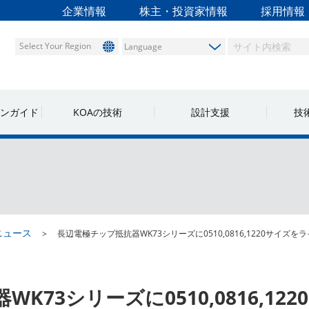
企業情報
株主・投資家情報
採用情報
Select Your Region
ンガイド
KOAの技術
設計支援
技
ニュース
長辺電極チップ抵抗器WK73シリーズに0510,0816,1220サイズを
73シリーズに0510,0816,1220