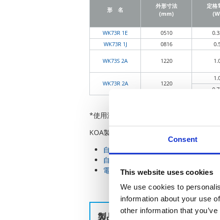
外形寸法
定格
形 名
(mm)
(W
WK73R 1E
0510
0.3
WK73R 1J
0816
0.
WK73S 2A
1220
1.
1.
WK73R 2A
1220
0.7
*使用温度範囲：-55 ~ +155°C
KOA製品の車載の使用例もご確認くださ
Consent
自動車（エンジン制御）
自動車（ボディー制御）
電源回路
This website uses cookies
We use cookies to personalis
information about your use of
other information that you’ve
製品のお問い合わせはこちら