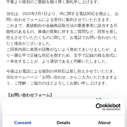
平素より格別のご愛顧を賜り厚く御礼申し上げます。
当社は、2025年3月1日より、IRに関する電話対応を廃止し、お
問い合わせフォームによる受付に集約させていただきます。
これまで、業績動向や金融商品取引法の重要事実に該当する可
能性のあるもの、株価の変動に対するご質問など、回答を差し
控えさせていただくものに関して、お電話でお問い合わせいた
だく場合がございました。
ご回答内容に差異や語弊がないよう努めてまいりましたが、よ
り一層公平で正確な対応を期すため、文字で記録の残る形式に
一本化することが、より適切であると判断いたしました。
今後はお電話による個別のIR対応は差し控えさせていただき、
当社ホームページ「お問い合わせ」からご入力いただきますよ
う、ご理解・ご協力のほどよろしくお願い申し上げます。
【お問い合わせフォーム】
https://www.koaglobal.com/contact/irForm
【IRに関するお問い合わせの際のお願いとご注意】
お問い合わせの内容により、回答にお時間をいただく場合やお
Consent
Details
About
答えしかねる場合がございます。