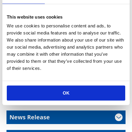
下記に該当するお問い合わせは、回答を差し控えておりますの
で、あらかじめご了承ください。
・業績動向などの非公開情報に関するお問い合わせ
This website uses cookies
・株価対策など金融商品取引法 第 166 条「重要事実」に該当す
We use cookies to personalise content and ads, to
る可能性のあるお問い合わせ
provide social media features and to analyse our traffic.
・株価動向など株式市場の値動に関するお問い合わせ
We also share information about your use of our site with
・IR 以外のお問い合わせ
なお、当社休業日にいただいたお問い合わせにつきましては、
our social media, advertising and analytics partners who
翌営業日以降の回答となります。
may combine it with other information that you’ve
provided to them or that they’ve collected from your use
皆様にお知らせすべき重要な事象が発生した場合は、適時開示
of their services.
規則に従い、適時適切に情報開示を行います。
当社から回答した内容について、その一部または全部を転載、
二次利用することは固くお断りいたします。
OK
以上
News Release