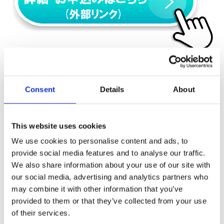
サーマルマネジメントセミナ
セミナー名
～シミュレーション・計測技
Consent
Details
About
開催日時
2024年9月19日(木)13:00～17:
名古屋市工業研究所 第 3 会
場所
（名古屋市熱田区六番三丁目 4 番 4
This website uses cookies
サーマルマネジメントセミナ
We use cookies to personalise content and ads, to
セミナー詳細・お申込み
～シミュレーション・計測技
provide social media features and to analyse our traffic.
We also share information about your use of our site with
our social media, advertising and analytics partners who
電子機器の小型化、自動車のエレクトロニクス化が進み、熱設
may combine it with other information that you’ve
計に対する取組みが変わり始めています。
provided to them or that they’ve collected from your use
本講演会では熱設計プロセスの概要と事例をご紹介します。ご
参加お待ちしています。
of their services.